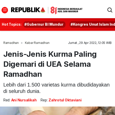
Hot Topics:
#Gubernur BI Mundur
#Kongres Umat Islam In
Ramadhan
Kabar Ramadhan
Jumat , 29 Apr 2022, 12:05 WIB
Jenis-Jenis Kurma Paling
Digemari di UEA Selama
Ramadhan
Lebih dari 1.500 varietas kurma dibudidayakan
di seluruh dunia.
Red:
Ani Nursalikah
Rep:
Zahrotul Oktaviani