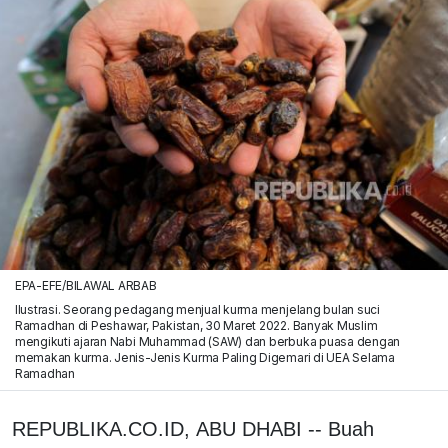
EPA-EFE/BILAWAL ARBAB
Ilustrasi. Seorang pedagang menjual kurma menjelang bulan suci
Ramadhan di Peshawar, Pakistan, 30 Maret 2022. Banyak Muslim
mengikuti ajaran Nabi Muhammad (SAW) dan berbuka puasa dengan
memakan kurma. Jenis-Jenis Kurma Paling Digemari di UEA Selama
Ramadhan
REPUBLIKA.CO.ID, ABU DHABI -- Buah