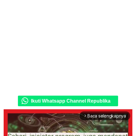
Ikuti Whatsapp Channel Republika
Baca selengkapnya
arrow_forward_ios