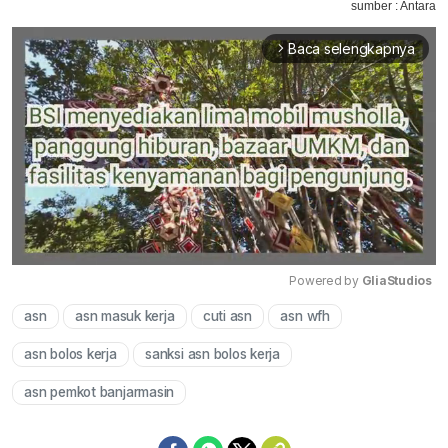
sumber : Antara
Baca selengkapnya
arrow_forward_ios
Powered by 
GliaStudios
asn
asn masuk kerja
cuti asn
asn wfh
Mute
asn bolos kerja
sanksi asn bolos kerja
asn pemkot banjarmasin