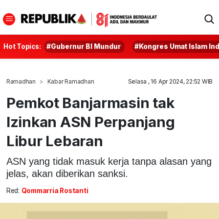
Hot Topics:
#Gubernur BI Mundur
#Kongres Umat Islam In
Ramadhan
Kabar Ramadhan
Selasa , 16 Apr 2024, 22:52 WIB
Pemkot Banjarmasin tak
Izinkan ASN Perpanjang
Libur Lebaran
ASN yang tidak masuk kerja tanpa alasan yang
jelas, akan diberikan sanksi.
Red:
Qommarria Rostanti