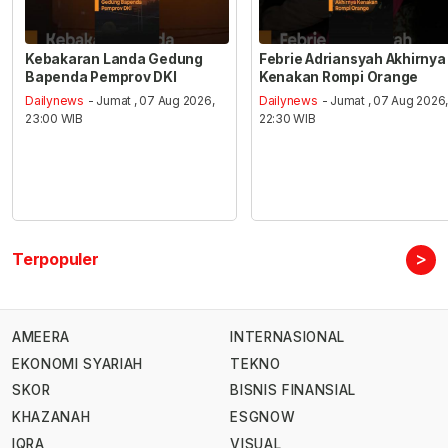
Kebakaran Landa Gedung
Febrie Adriansyah Akhirnya
Bapenda Pemprov DKI
Kenakan Rompi Orange
Dailynews
- Jumat , 07 Aug 2026,
Dailynews
- Jumat , 07 Aug 2026
23:00 WIB
22:30 WIB
>
Terpopuler
AMEERA
INTERNASIONAL
EKONOMI SYARIAH
TEKNO
SKOR
BISNIS FINANSIAL
KHAZANAH
ESGNOW
IQRA
VISUAL