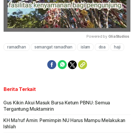
Powered by 
GliaStudios
ramadhan
semangat ramadhan
islam
doa
haji
Mute
Berita Terkait
Gus Kikin Akui Masuk Bursa Ketum PBNU: Semua
Tergantung Muktamirin
KH Ma’ruf Amin: Pemimpin NU Harus Mampu Melakukan
Ishlah