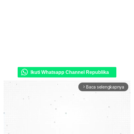
Ikuti Whatsapp Channel Republika
Baca selengkapnya
arrow_forward_ios