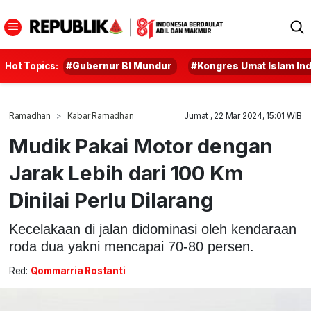
Hot Topics:
#Gubernur BI Mundur
#Kongres Umat Islam In
Ramadhan
Kabar Ramadhan
Jumat , 22 Mar 2024, 15:01 WIB
Mudik Pakai Motor dengan
Jarak Lebih dari 100 Km
Dinilai Perlu Dilarang
Kecelakaan di jalan didominasi oleh kendaraan
roda dua yakni mencapai 70-80 persen.
Red:
Qommarria Rostanti