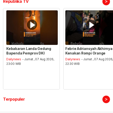
>
Republika TV
Kebakaran Landa Gedung
Febrie Adriansyah Akhirnya
Bapenda Pemprov DKI
Kenakan Rompi Orange
Dailynews
- Jumat , 07 Aug 2026,
Dailynews
- Jumat , 07 Aug 2026
23:00 WIB
22:30 WIB
>
Terpopuler