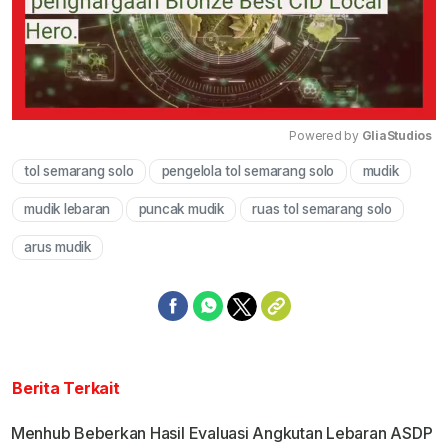
Powered by 
GliaStudios
tol semarang solo
pengelola tol semarang solo
mudik
Mute
mudik lebaran
puncak mudik
ruas tol semarang solo
arus mudik
Berita Terkait
Menhub Beberkan Hasil Evaluasi Angkutan Lebaran ASDP