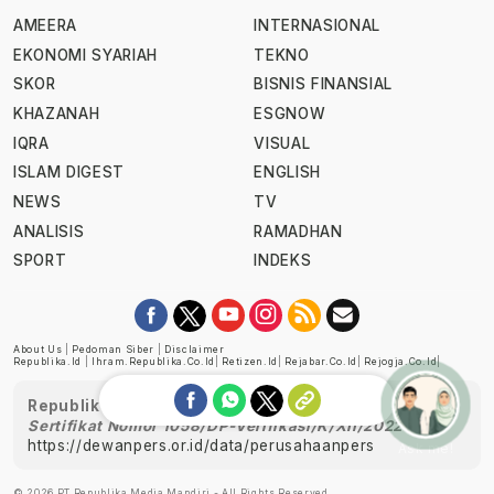
AMEERA
INTERNASIONAL
EKONOMI SYARIAH
TEKNO
SKOR
BISNIS FINANSIAL
KHAZANAH
ESGNOW
IQRA
VISUAL
ISLAM DIGEST
ENGLISH
NEWS
TV
ANALISIS
RAMADHAN
SPORT
INDEKS
About Us
|
Pedoman Siber
|
Disclaimer
Republika.id
|
Ihram.republika.co.id
|
Retizen.id
|
Rejabar.co.id
|
Rejogja.co.id
|
Republika telah diverifikasi oleh Dewan Pers
Sertifikat Nomor 1058/DP-Verifikasi/K/XII/2022
https://dewanpers.or.id/data/perusahaanpers
Ask me!
© 2026 PT Republika Media Mandiri - All Rights Reserved.