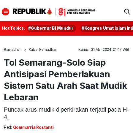
Hot Topics:
#Gubernur BI Mundur
#Kongres Umat Islam In
Ramadhan
Kabar Ramadhan
Kamis , 21 Mar 2024, 21:47 WIB
Tol Semarang-Solo Siap
Antisipasi Pemberlakuan
Sistem Satu Arah Saat Mudik
Lebaran
Puncak arus mudik diperkirakan terjadi pada H-
4.
Red:
Qommarria Rostanti