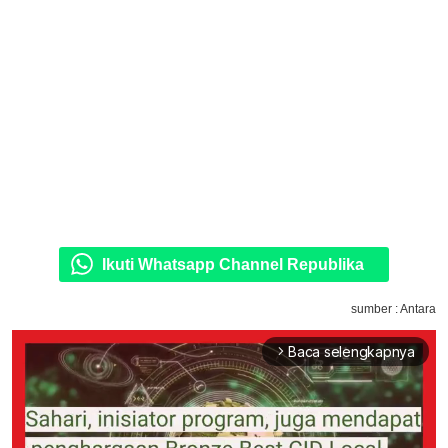
Ikuti Whatsapp Channel Republika
sumber : Antara
Baca selengkapnya
arrow_forward_ios