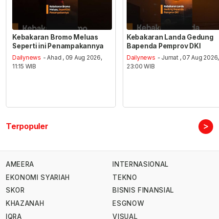
Kebakaran Bromo Meluas
Kebakaran Landa Gedung
Seperti ini Penampakannya
Bapenda Pemprov DKI
Dailynews
- Ahad , 09 Aug 2026,
Dailynews
- Jumat , 07 Aug 2026
11:15 WIB
23:00 WIB
>
Terpopuler
AMEERA
INTERNASIONAL
EKONOMI SYARIAH
TEKNO
SKOR
BISNIS FINANSIAL
KHAZANAH
ESGNOW
IQRA
VISUAL