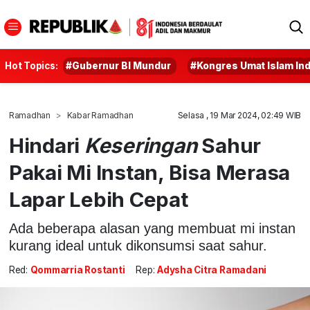
Hot Topics:
#Gubernur BI Mundur
#Kongres Umat Islam In
Ramadhan
Kabar Ramadhan
Selasa , 19 Mar 2024, 02:49 WIB
Hindari
Keseringan
Sahur
Pakai Mi Instan, Bisa Merasa
Lapar Lebih Cepat
Ada beberapa alasan yang membuat mi instan
kurang ideal untuk dikonsumsi saat sahur.
Red:
Qommarria Rostanti
Rep:
Adysha Citra Ramadani