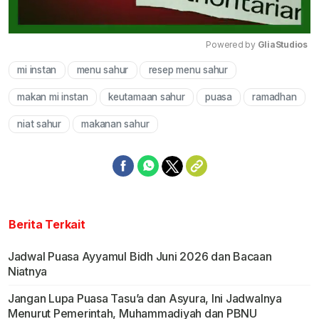
Powered by 
GliaStudios
mi instan
menu sahur
resep menu sahur
Mute
makan mi instan
keutamaan sahur
puasa
ramadhan
niat sahur
makanan sahur
Berita Terkait
Jadwal Puasa Ayyamul Bidh Juni 2026 dan Bacaan
Niatnya
Jangan Lupa Puasa Tasu’a dan Asyura, Ini Jadwalnya
Menurut Pemerintah, Muhammadiyah dan PBNU