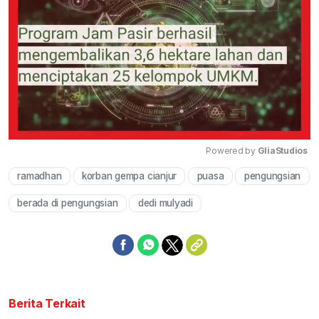
Powered by 
GliaStudios
ramadhan
korban gempa cianjur
puasa
pengungsian
Mute
berada di pengungsian
dedi mulyadi
Berita Terkait