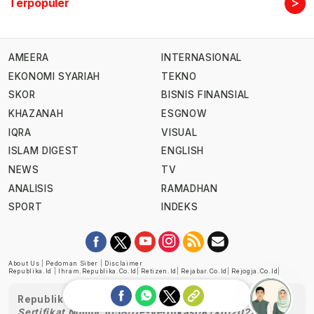
>
Terpopuler
AMEERA
INTERNASIONAL
EKONOMI SYARIAH
TEKNO
SKOR
BISNIS FINANSIAL
KHAZANAH
ESGNOW
IQRA
VISUAL
ISLAM DIGEST
ENGLISH
NEWS
TV
ANALISIS
RAMADHAN
SPORT
INDEKS
About Us
|
Pedoman Siber
|
Disclaimer
Republika.id
|
Ihram.republika.co.id
|
Retizen.id
|
Rejabar.co.id
|
Rejogja.co.id
|
Republika telah diverifikasi oleh Dewan Pers
Sertifikat Nomor 1058/DP-Verifikasi/K/XII/2022