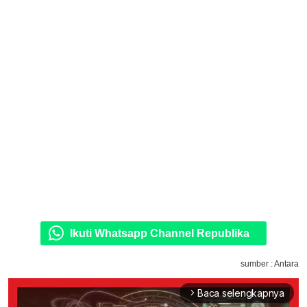
Ikuti Whatsapp Channel Republika
sumber : Antara
Baca selengkapnya
arrow_forward_ios