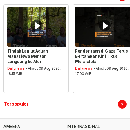
Tindak Lanjut Aduan
Penderitaan di Gaza Terus
Mahasiswa Mentan
Bertambah Kini Tikus
Langsung ke Alor
Merajalela
Dailynews
- Ahad , 09 Aug 2026,
Dailynews
- Ahad , 09 Aug 2026,
18:15 WIB
17:00 WIB
>
Terpopuler
AMEERA
INTERNASIONAL