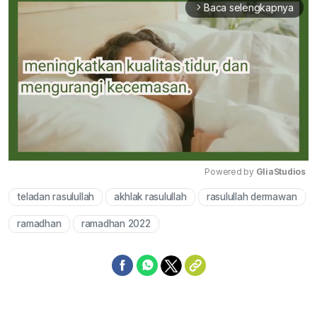
Baca selengkapnya
arrow_forward_ios
Powered by 
GliaStudios
teladan rasulullah
akhlak rasulullah
rasulullah dermawan
Mute
ramadhan
ramadhan 2022