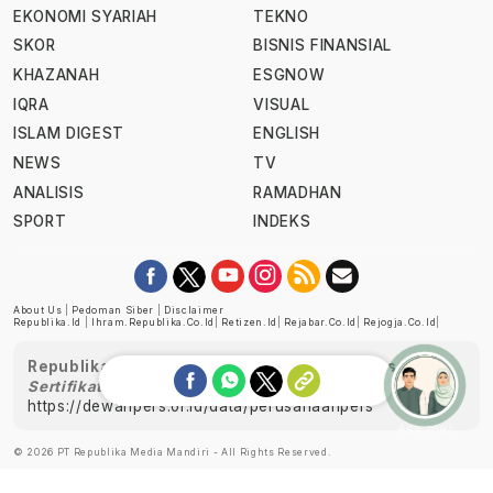
EKONOMI SYARIAH
TEKNO
SKOR
BISNIS FINANSIAL
KHAZANAH
ESGNOW
IQRA
VISUAL
ISLAM DIGEST
ENGLISH
NEWS
TV
ANALISIS
RAMADHAN
SPORT
INDEKS
About Us
|
Pedoman Siber
|
Disclaimer
Republika.id
|
Ihram.republika.co.id
|
Retizen.id
|
Rejabar.co.id
|
Rejogja.co.id
|
Republika telah diverifikasi oleh Dewan Pers
Sertifikat Nomor 1058/DP-Verifikasi/K/XII/2022
https://dewanpers.or.id/data/perusahaanpers
Ask me!
© 2026 PT Republika Media Mandiri - All Rights Reserved.