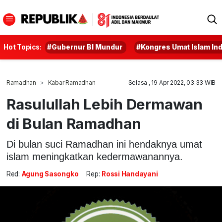
Hot Topics:
#Gubernur BI Mundur
#Kongres Umat Islam In
Ramadhan
Kabar Ramadhan
Selasa , 19 Apr 2022, 03:33 WIB
Rasulullah Lebih Dermawan
di Bulan Ramadhan
Di bulan suci Ramadhan ini hendaknya umat
islam meningkatkan kedermawanannya.
Red:
Agung Sasongko
Rep:
Rossi Handayani