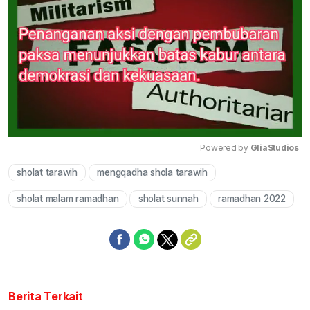
Powered by 
GliaStudios
sholat tarawih
mengqadha shola tarawih
Mute
sholat malam ramadhan
sholat sunnah
ramadhan 2022
Berita Terkait