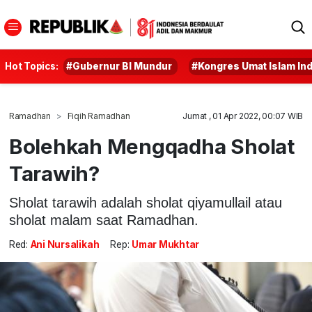
Hot Topics:
#Gubernur BI Mundur
#Kongres Umat Islam In
Ramadhan
Fiqih Ramadhan
Jumat , 01 Apr 2022, 00:07 WIB
Bolehkah Mengqadha Sholat
Tarawih?
Sholat tarawih adalah sholat qiyamullail atau
sholat malam saat Ramadhan.
Red:
Ani Nursalikah
Rep:
Umar Mukhtar