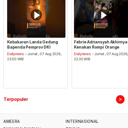
Kebakaran Landa Gedung
Febrie Adriansyah Akhirnya
Bapenda Pemprov DKI
Kenakan Rompi Orange
Dailynews
- Jumat , 07 Aug 2026,
Dailynews
- Jumat , 07 Aug 2026
23:00 WIB
22:30 WIB
>
Terpopuler
AMEERA
INTERNASIONAL