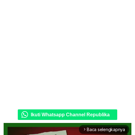
Ikuti Whatsapp Channel Republika
Baca selengkapnya
arrow_forward_ios