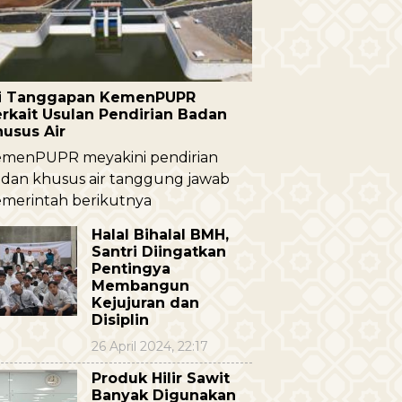
ni Tanggapan KemenPUPR
rkait Usulan Pendirian Badan
husus Air
menPUPR meyakini pendirian
dan khusus air tanggung jawab
merintah berikutnya
Halal Bihalal BMH,
Santri Diingatkan
Pentingya
Membangun
Kejujuran dan
Disiplin
26 April 2024, 22:17
Produk Hilir Sawit
Banyak Digunakan