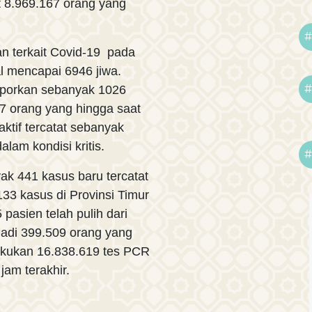
at 8.969.167 orang yang
#
an terkait Covid-19 pada
l mencapai 6946 jiwa.
#
aporkan sebanyak 1026
7 orang yang hingga saat
aktif tercatat sebanyak
lam kondisi kritis.
#
k 441 kasus baru tercatat
33 kasus di Provinsi Timur
 pasien telah pulih dari
jadi 399.509 orang yang
lakukan 16.838.619 tes PCR
jam terakhir.