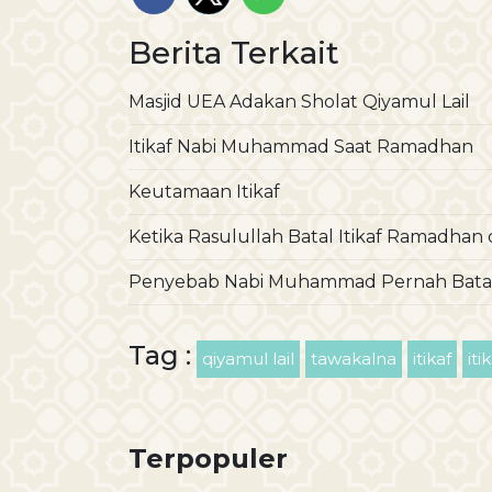
Berita Terkait
Masjid UEA Adakan Sholat Qiyamul Lail
Itikaf Nabi Muhammad Saat Ramadhan
Keutamaan Itikaf
Ketika Rasulullah Batal Itikaf Ramadhan d
Penyebab Nabi Muhammad Pernah Batal
Tag :
qiyamul lail
tawakalna
itikaf
it
Terpopuler