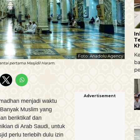
I
Te
K
Ke
Foto: Anadolu Agency
ba
Lantai pertama Masjidil Haram.
pe
Advertisement
madhan menjadi waktu
. Banyak Muslim yang
an beriktikaf dan
ian di Arab Saudi, untuk
d perlu terlebih dulu izin