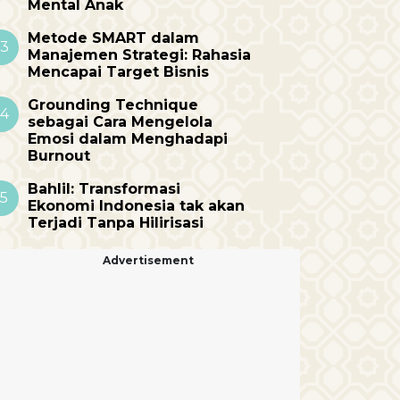
Mental Anak
Metode SMART dalam
3
Manajemen Strategi: Rahasia
Mencapai Target Bisnis
Grounding Technique
4
sebagai Cara Mengelola
Emosi dalam Menghadapi
Burnout
Bahlil: Transformasi
5
Ekonomi Indonesia tak akan
Terjadi Tanpa Hilirisasi
Advertisement