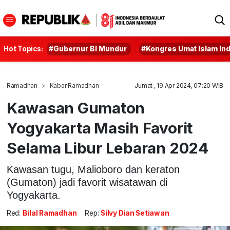
Hot Topics:
#Gubernur BI Mundur
#Kongres Umat Islam In
Ramadhan
Kabar Ramadhan
Jumat , 19 Apr 2024, 07:20 WIB
Kawasan Gumaton
Yogyakarta Masih Favorit
Selama Libur Lebaran 2024
Kawasan tugu, Malioboro dan keraton
(Gumaton) jadi favorit wisatawan di
Yogyakarta.
Red:
Bilal Ramadhan
Rep:
Silvy Dian Setiawan