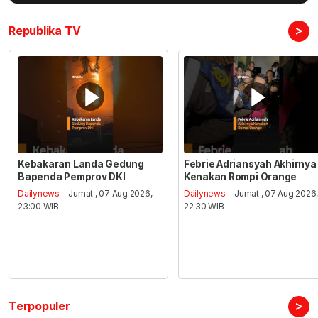
>
Republika TV
Kebakaran Landa Gedung
Febrie Adriansyah Akhirnya
Bapenda Pemprov DKI
Kenakan Rompi Orange
Dailynews
- Jumat , 07 Aug 2026,
Dailynews
- Jumat , 07 Aug 2026
23:00 WIB
22:30 WIB
>
Terpopuler