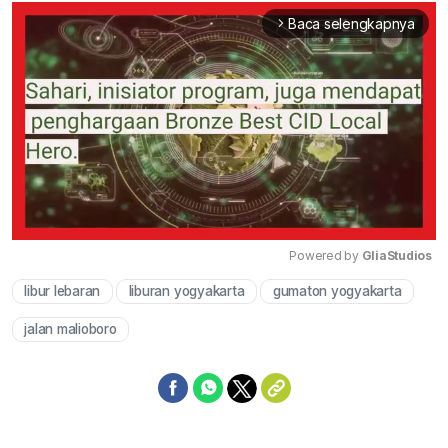
Baca selengkapnya
arrow_forward_ios
Powered by 
GliaStudios
libur lebaran
liburan yogyakarta
gumaton yogyakarta
Mute
jalan malioboro