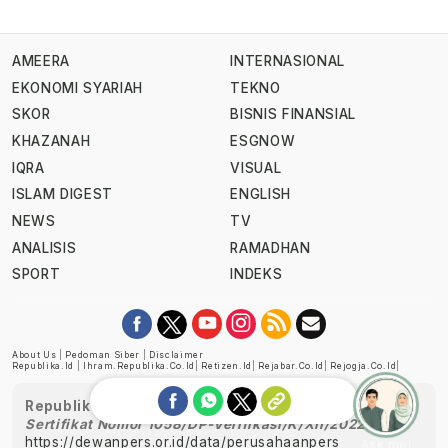
AMEERA
INTERNASIONAL
EKONOMI SYARIAH
TEKNO
SKOR
BISNIS FINANSIAL
KHAZANAH
ESGNOW
IQRA
VISUAL
ISLAM DIGEST
ENGLISH
NEWS
TV
ANALISIS
RAMADHAN
SPORT
INDEKS
About Us
|
Pedoman Siber
|
Disclaimer
Republika.id
|
Ihram.republika.co.id
|
Retizen.id
|
Rejabar.co.id
|
Rejogja.co.id
|
Republika telah diverifikasi oleh Dewan Pers
Sertifikat Nomor 1058/DP-Verifikasi/K/XII/2022
https://dewanpers.or.id/data/perusahaanpers
Ask me!