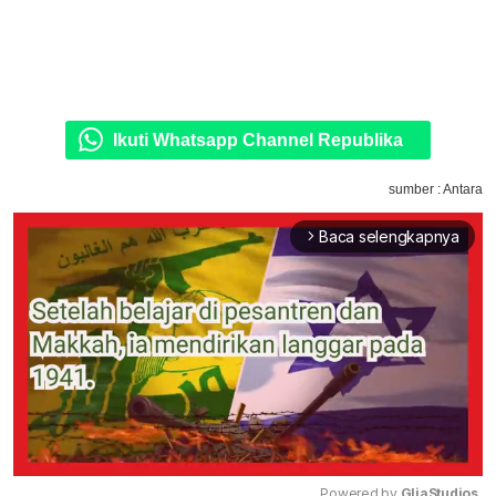
Ikuti Whatsapp Channel Republika
sumber : Antara
Baca selengkapnya
arrow_forward_ios
Powered by 
GliaStudios