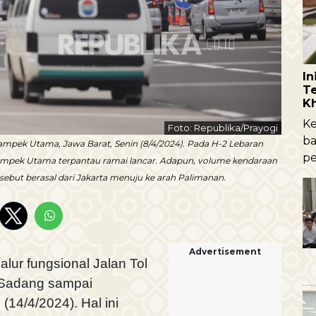
I
Te
K
Ke
Foto: Republika/Prayogi
ba
ampek Utama, Jawa Barat, Senin (8/4/2024). Pada H-2 Lebaran
pe
kampek Utama terpantau ramai lancar. Adapun, volume kendaraan
ebut berasal dari Jakarta menuju ke arah Palimanan.
Advertisement
ur fungsional Jalan Tol
 Sadang sampai
(14/4/2024). Hal ini