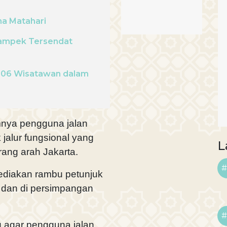
na Matahari
ikampek Tersendat
606 Wisatawan dalam
mnya pengguna jalan
jalur fungsional yang
L
rang arah Jakarta.
#
ediakan rambu petunjuk
, dan di persimpangan
#
g agar pengguna jalan