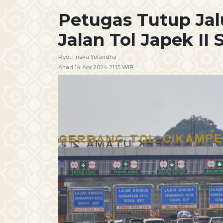
Petugas Tutup Jal
Jalan Tol Japek II 
Red:
Friska Yolandha
Ahad 14 Apr 2024 21:15 WIB