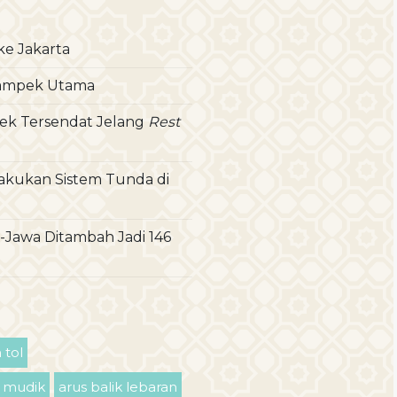
ke Jakarta
kampek Utama
mpek Tersendat Jelang
Rest
rlakukan Sistem Tunda di
awa Ditambah Jadi 146
 tol
k mudik
arus balik lebaran