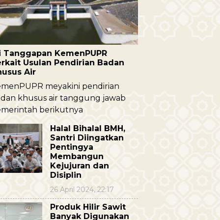
ni Tanggapan KemenPUPR
rkait Usulan Pendirian Badan
husus Air
menPUPR meyakini pendirian
dan khusus air tanggung jawab
merintah berikutnya
Halal Bihalal BMH,
Santri Diingatkan
Pentingya
Membangun
Kejujuran dan
Disiplin
26 April 2024, 22:17
Produk Hilir Sawit
Banyak Digunakan