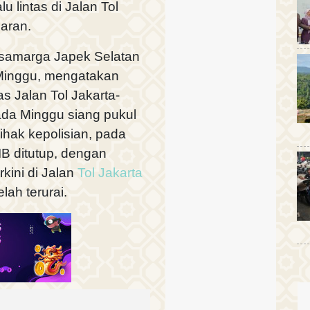
u lintas di Jalan Tol
aran.
asamarga Japek Selatan
 Minggu, mengatakan
s Jalan Tol Jakarta-
ada Minggu siang pukul
ihak kepolisian, pada
IB ditutup, dengan
rkini di Jalan
Tol Jakarta
lah terurai.