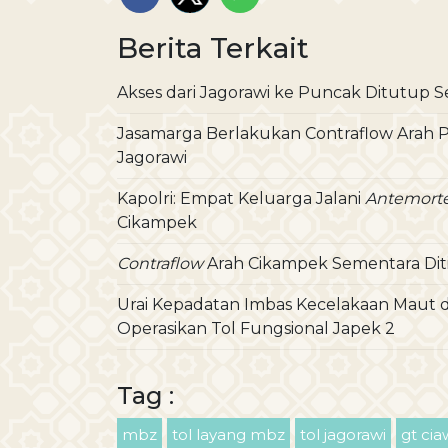
Berita Terkait
Akses dari Jagorawi ke Puncak Ditutup S
Jasamarga Berlakukan Contraflow Arah P
Jagorawi
Kapolri: Empat Keluarga Jalani
Antemor
Cikampek
Contraflow
Arah Cikampek Sementara Dit
Urai Kepadatan Imbas Kecelakaan Maut d
Operasikan Tol Fungsional Japek 2
Tag :
mbz
tol layang mbz
tol jagorawi
gt cia