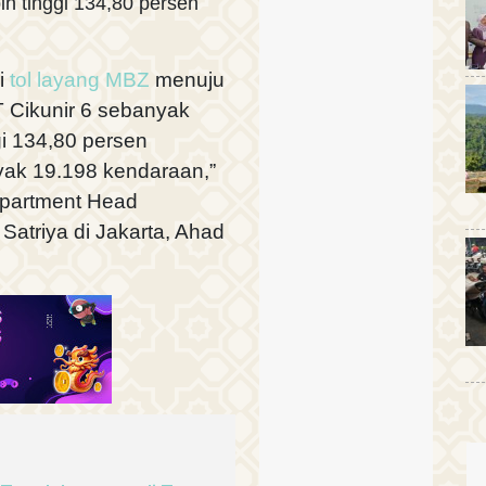
ih tinggi 134,80 persen
i
tol layang MBZ
menuju
T Cikunir 6 sebanyak
gi 134,80 persen
nyak 19.198 kendaraan,”
epartment Head
Satriya di Jakarta, Ahad