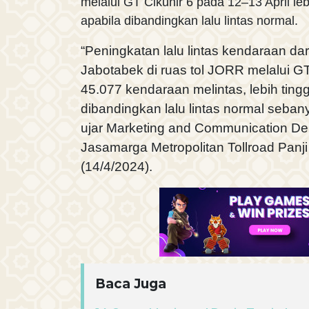
melalui GT Cikunir 6 pada 12–13 April leb
apabila dibandingkan lalu lintas normal.
“Peningkatan lalu lintas kendaraan dar
Jabotabek di ruas tol JORR melalui G
45.077 kendaraan melintas, lebih ting
dibandingkan lalu lintas normal seba
ujar Marketing and Communication D
Jasamarga Metropolitan Tollroad Panji 
(14/4/2024).
Baca Juga