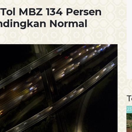
i Tol MBZ 134 Persen
andingkan Normal
T
23