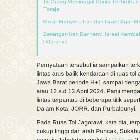
14 Orang Meninggal Dunia Tertimbun
Toraja
Mesir Menyeru Iran dan Israel Agar M
Serangan Iran Berhenti, Israel Kemba
Udaranya
Pernyataan tersebut ia sampaikan terk
lintas arus balik kendaraan di ruas to
Jawa Barat periode H+1 sampai dengan
atau 12 s.d 13 April 2024. Panji meng
lintas terpantau di beberapa titik sepe
Dalam Kota, JORR, dan Purbaleunyi.
Pada Ruas Tol Jagorawi, kata dia, terp
cukup tinggi dari arah Puncak, Sukabu
menuju Jabotabek melalui
GT Ciawi
2