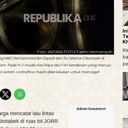
I
Te
K
Ke
Foto: ANTARA FOTO/ Fakhri Hermansyah
ba
yang MBZ (Mohammed Bin Zayed) dan Tol Jakarta-Cikampek di
pe
am. Pada H-2 mudik Hari Raya Idul Fitri kendaraan yang menuju
an sistem contraflow masih diberlakukan untuk mencegah
Advertisement
a mencatat lalu lintas
botabek di ruas tol JORR