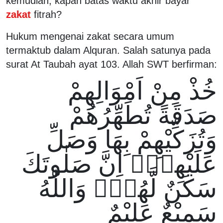
kemudian, kapan batas waktu akhir bayar
zakat
fitrah?
Hukum mengenai zakat secara umum
termaktub dalam Alquran. Salah satunya pada
surat At Taubah ayat 103. Allah SWT berfirman:
خُذْ مِنْ اَمْوَالِهِمْ
صَدَقَةً تُطَهِّرُهُمْ
وَتُزَكِّيْهِمْ بِهَا وَصَلِّ
عَلَيْهِمْۗ اِنَّ صَلٰوتَكَ
سَكَنٌ لَّهُمْۗ وَاللّٰهُ
سَمِيْعٌ عَلِيْمٌ