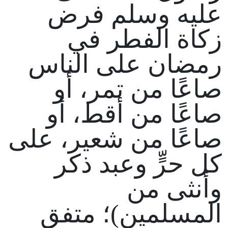
عليه وسلم فرض
زكاة الفطر في
رمضان على الناس
صاعًا من تمر، أو
صاعًا من أقط، أو
صاعًا من شعير، على
كل حرٍّ وعبد ذكر
وأنثى من
المسلمين)؛ متفق