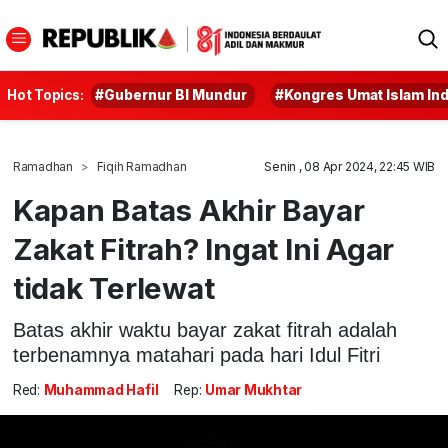
Hot Topics:
#Gubernur BI Mundur
#Kongres Umat Islam In
Ramadhan
Fiqih Ramadhan
Senin , 08 Apr 2024, 22:45 WIB
Kapan Batas Akhir Bayar
Zakat Fitrah? Ingat Ini Agar
tidak Terlewat
Batas akhir waktu bayar zakat fitrah adalah
terbenamnya matahari pada hari Idul Fitri
Red:
Muhammad Hafil
Rep:
Umar Mukhtar