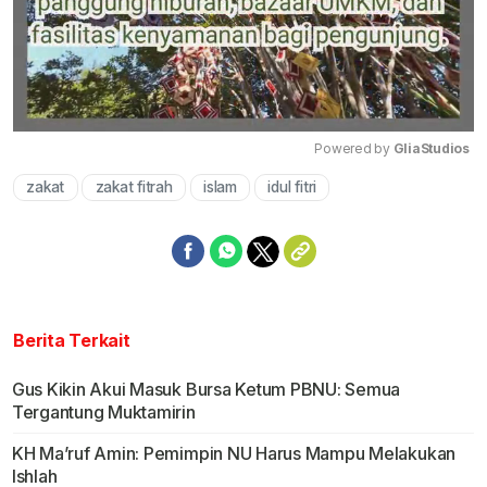
Powered by 
GliaStudios
zakat
zakat fitrah
islam
idul fitri
Mute
Berita Terkait
Gus Kikin Akui Masuk Bursa Ketum PBNU: Semua
Tergantung Muktamirin
KH Ma’ruf Amin: Pemimpin NU Harus Mampu Melakukan
Ishlah