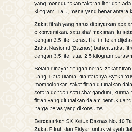
yang menggunakan takaran liter dan ad
kilogram. Lalu, mana yang benar antara
Zakat fitrah yang harus dibayarkan adala
dikonversikan, satu sha' makanan itu seta
dengan 3,5 liter beras. Hal ini telah dije
Zakat Nasional (Baznas) bahwa zakat fit
dengan 3,5 liter atau 2,5 kilogram beras
Selain dibayar dengan beras, zakat fitra
uang. Para ulama, diantaranya Syekh Yu
membolehkan zakat fitrah ditunaikan da
setara dengan satu sha’ gandum, kurma 
fitrah yang ditunaikan dalam bentuk ua
harga beras yang dikonsumsi.
Berdasarkan SK Ketua Baznas No. 10 Tah
Zakat Fitrah dan Fidyah untuk wilayah Ja