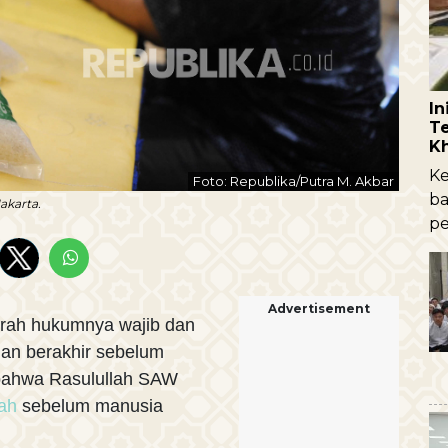
I
Te
K
Ke
Foto: Republika/Putra M. Akbar
ba
akarta.
pe
Advertisement
rah hukumnya wajib dan
an berakhir sebelum
an bahwa Rasulullah SAW
rah
sebelum manusia