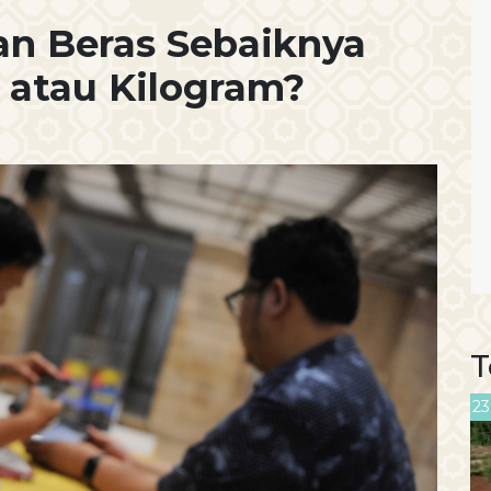
an Beras Sebaiknya
r atau Kilogram?
T
23