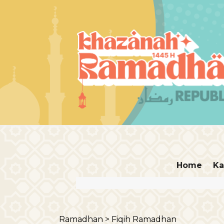
Home
Ka
Ramadhan >
Fiqih Ramadhan