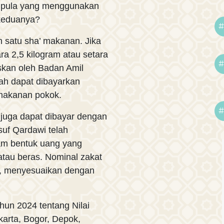
a pula yang menggunakan
 keduanya?
#
h satu sha’ makanan. Jika
ra 2,5 kilogram atau setara
#
laskan oleh Badan Amil
rah dapat dibayarkan
/makanan pokok.
#
h juga dapat dibayar dengan
suf Qardawi telah
lam bentuk uang yang
atau beras. Nominal zakat
ng, menyesuaikan dengan
un 2024 tentang Nilai
karta, Bogor, Depok,