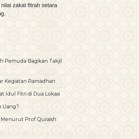
lai zakat fitrah setara
ng.
h Pemuda Bagikan Takjil
lar Kegiatan Ramadhan
dul Fitri di Dua Lokasi
an Uang?
r Menurut Prof Quraish