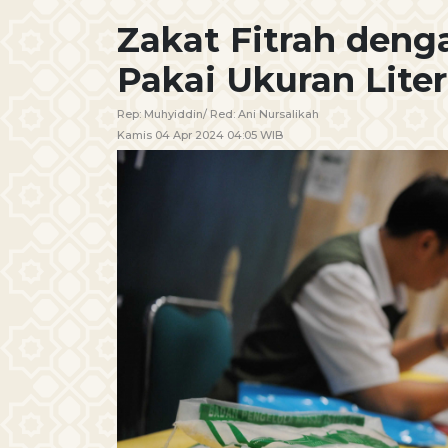
Zakat Fitrah deng
Pakai Ukuran Lite
Rep:
Muhyiddin
/ Red:
Ani Nursalikah
Kamis 04 Apr 2024 04:05 WIB