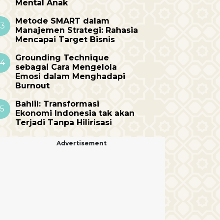
Mental Anak
Metode SMART dalam
3
Manajemen Strategi: Rahasia
Mencapai Target Bisnis
Grounding Technique
4
sebagai Cara Mengelola
Emosi dalam Menghadapi
Burnout
Bahlil: Transformasi
5
Ekonomi Indonesia tak akan
Terjadi Tanpa Hilirisasi
Advertisement