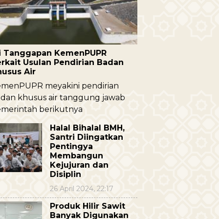
ni Tanggapan KemenPUPR
rkait Usulan Pendirian Badan
husus Air
menPUPR meyakini pendirian
dan khusus air tanggung jawab
merintah berikutnya
Halal Bihalal BMH,
Santri Diingatkan
Pentingya
Membangun
Kejujuran dan
Disiplin
26 April 2024, 22:17
Produk Hilir Sawit
Banyak Digunakan