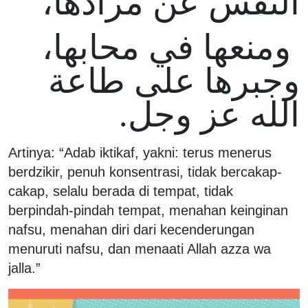
النفس عن مرادها،
ومنعها في محابها،
وجبرها على طاعة
الله عز وجل.
Artinya: “Adab iktikaf, yakni: terus menerus
berdzikir, penuh konsentrasi, tidak bercakap-
cakap, selalu berada di tempat, tidak
berpindah-pindah tempat, menahan keinginan
nafsu, menahan diri dari kecenderungan
menuruti nafsu, dan menaati Allah azza wa
jalla.”