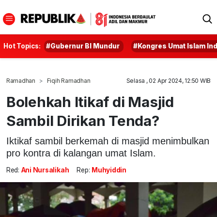
Hot Topics:
#Gubernur BI Mundur
#Kongres Umat Islam In
Ramadhan
Fiqih Ramadhan
Selasa , 02 Apr 2024, 12:50 WIB
Bolehkah Itikaf di Masjid
Sambil Dirikan Tenda?
Iktikaf sambil berkemah di masjid menimbulkan
pro kontra di kalangan umat Islam.
Red:
Ani Nursalikah
Rep:
Muhyiddin