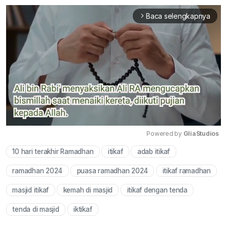
Baca selengkapnya
arrow_forward_ios
Powered by 
GliaStudios
10 hari terakhir Ramadhan
itikaf
adab itikaf
Mute
ramadhan 2024
puasa ramadhan 2024
itikaf ramadhan
masjid itikaf
kemah di masjid
itikaf dengan tenda
tenda di masjid
iktikaf