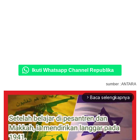
Ikuti Whatsapp Channel Republika
sumber : ANTARA
Baca selengkapnya
arrow_forward_ios