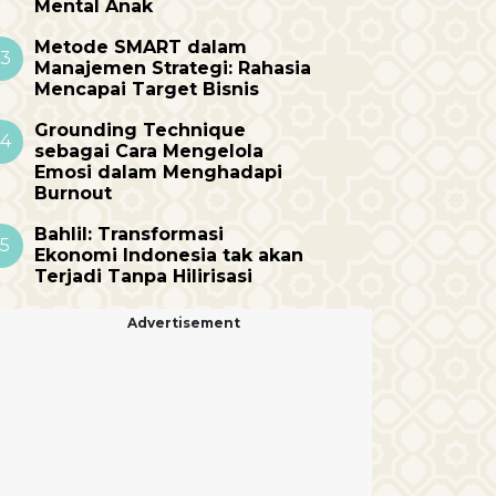
Mental Anak
Metode SMART dalam
3
Manajemen Strategi: Rahasia
Mencapai Target Bisnis
Grounding Technique
4
sebagai Cara Mengelola
Emosi dalam Menghadapi
Burnout
Bahlil: Transformasi
5
Ekonomi Indonesia tak akan
Terjadi Tanpa Hilirisasi
Advertisement