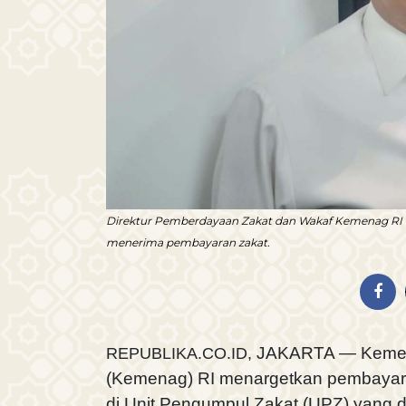
Direktur Pemberdayaan Zakat dan Wakaf Kemenag RI W
menerima pembayaran zakat.
JAKARTA — Kemen
REPUBLIKA.CO.ID,
(Kemenag) RI menargetkan pembaya
di Unit Pengumpul Zakat (UPZ) yang di