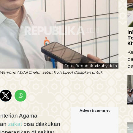
I
Te
K
Ke
ba
Foto: Republiika/Muhyiddin
pe
aryono Abdul Ghafur, sebut KUA tipe A disiapkan untuk
Advertisement
terian Agama
ran
zakat
bisa dilakukan
operasikan di sekitar