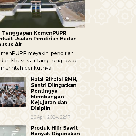
ni Tanggapan KemenPUPR
rkait Usulan Pendirian Badan
husus Air
menPUPR meyakini pendirian
dan khusus air tanggung jawab
merintah berikutnya
Halal Bihalal BMH,
Santri Diingatkan
Pentingya
Membangun
Kejujuran dan
Disiplin
26 April 2024, 22:17
Produk Hilir Sawit
Banyak Digunakan