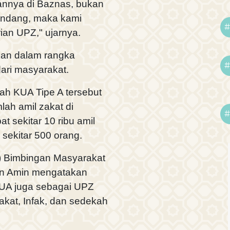
annya di Baznas, bukan
ndang, maka kami
#
rian UPZ," ujarnya.
kan dalam rangka
#
ri masyarakat.
ah KUA Tipe A tersebut
ah amil zakat di
#
at sekitar 10 ribu amil
k sekitar 500 orang.
n) Bimbingan Masyarakat
in Amin mengatakan
UA juga sebagai UPZ
at, Infak, dan sedekah