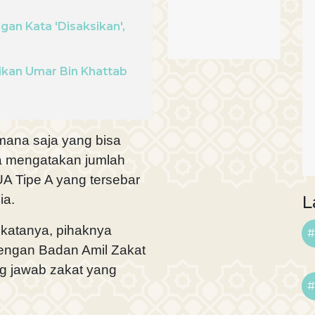
an Kata 'Disaksikan',
dikan Umar Bin Khattab
mana saja yang bisa
a mengatakan jumlah
A Tipe A yang tersebar
ia.
L
katanya, pihaknya
#
engan Badan Amil Zakat
g jawab zakat yang
#