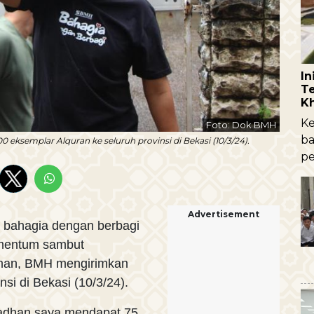
I
Te
K
Ke
Foto: Dok BMH
ba
semplar Alquran ke seluruh provinsi di Bekasi (10/3/24).
pe
Advertisement
bahagia dengan berbagi
omentum sambut
an, BMH mengirimkan
si di Bekasi (10/3/24).
amadhan saya mendapat 75