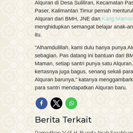
Alquran di Desa Suliliran, Kecamatan P
Paser, Kalimantan Timur pernah mentur
Alquran dari BMH, JNE dan
Kang Mama
menghidupkan semangat belajar anak-anak
itu.
"Alhamdulillah, kami dulu hanya punya A
sebagian. Pas datang ini bantuan dari
Maman, setiap santri punya satu Alqura
kertasnya juga bagus, senang sekali para s
Alquran barunya," katanya menggambark
para santri mendapatkan Alquran baru.
Berita Terkait
Ramadhan 1445 H, Bunda Aisah Serahkan 