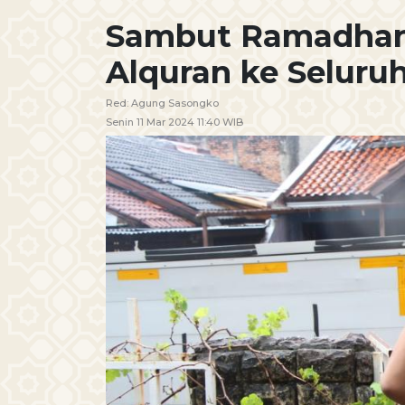
Sambut Ramadhan,
Alquran ke Seluru
Red:
Agung Sasongko
Senin 11 Mar 2024 11:40 WIB