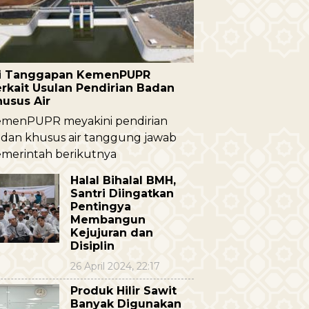
ni Tanggapan KemenPUPR
rkait Usulan Pendirian Badan
husus Air
menPUPR meyakini pendirian
dan khusus air tanggung jawab
merintah berikutnya
Halal Bihalal BMH,
Santri Diingatkan
Pentingya
Membangun
Kejujuran dan
Disiplin
26 April 2024, 22:17
Produk Hilir Sawit
Banyak Digunakan