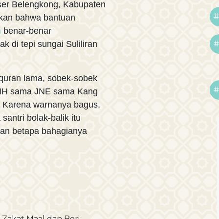
aser Belengkong, Kabupaten
#
ukan bahwa bantuan
n
benar-benar
#
 di tepi sungai Suliliran
lquran lama, sobek-sobek
#
 BMH sama JNE sama Kang
n. Karena warnanya bagus,
antri bolak-balik itu
an betapa bahagianya
Zakat Maal dan Beri