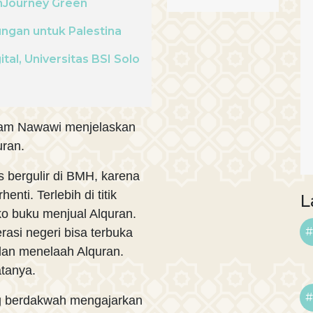
nJourney Green
ungan untuk Palestina
al, Universitas BSI Solo
mam Nawawi menjelaskan
ran.
s bergulir di BMH, karena
nti. Terlebih di titik
L
o buku menjual Alquran.
#
erasi negeri bisa terbuka
 dan menelaah Alquran.
atanya.
#
ng berdakwah mengajarkan