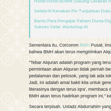
Hotel-Hotel BUMN Dukung Gerakan I
Selebriti Kenakan Pin Tunjukkan Duk
Bantu Para Pengajar Paham Dunia Digit
Sukses Gelar
Workshop
AI
Sementara itu, Corcomm
BMH
Pusat, I
bahwa BMH akan terus mengirimkan Alqu
"Tebar Alquran adalah program yang teru
permintaan akan Alquran tidak pernah berhe
pedalaman dan pelosok, yang tak ada tok
Jadi, ini adalah amal bakti kita untuk gen
literasinya dengan terus iqra', membaca
BMH akan terus hadirkan program ini," k
Secara terpisah, Ustadz Abdurrahim ya