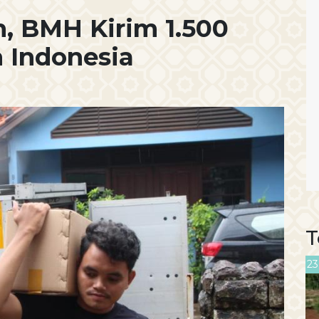
 BMH Kirim 1.500
h Indonesia
T
23