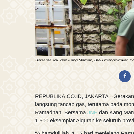
Bersama JNE dan Kang Maman, BMH mengirimkan 1500 ek
REPUBLIKA.CO.ID, JAKARTA --Gerakan 
langsung tancap gas, terutama pada m
Ramadhan. Bersama
JNE
dan Kang Mam
1.500 eksemplar Alquran ke seluruh provin
"Alhamdulillah, 1 - 2 hari menjelang R