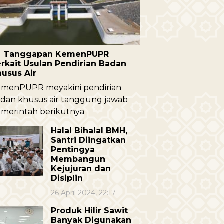
ni Tanggapan KemenPUPR
rkait Usulan Pendirian Badan
husus Air
menPUPR meyakini pendirian
dan khusus air tanggung jawab
merintah berikutnya
Halal Bihalal BMH,
Santri Diingatkan
Pentingya
Membangun
Kejujuran dan
Disiplin
26 April 2024, 22:17
Produk Hilir Sawit
Banyak Digunakan