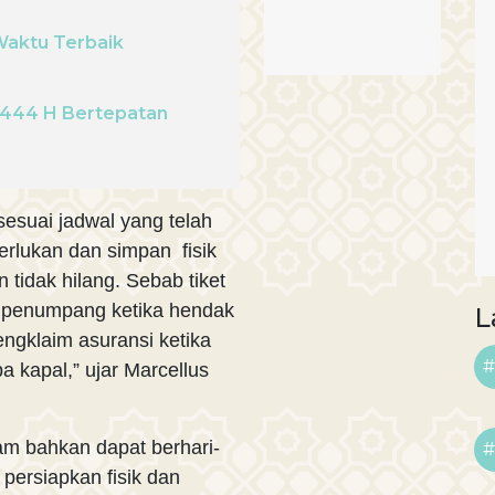
 Waktu Terbaik
 1444 H Bertepatan
sesuai jadwal yang telah
iperlukan dan simpan fisik
 tidak hilang. Sebab tiket
gi penumpang ketika hendak
L
engklaim asuransi ketika
#
a kapal,” ujar Marcellus
-jam bahkan dapat berhari-
#
 persiapkan fisik dan