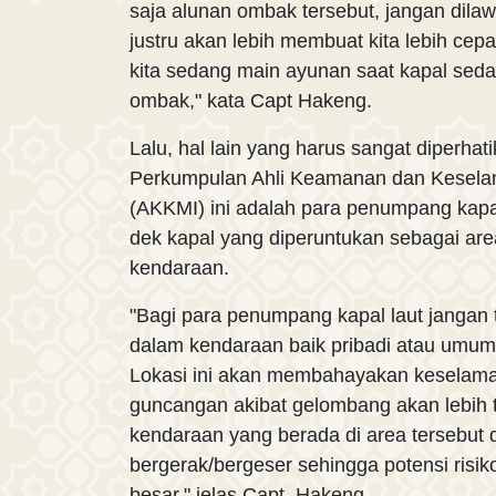
saja alunan ombak tersebut, jangan dila
justru akan lebih membuat kita lebih cep
kita sedang main ayunan saat kapal sed
ombak," kata Capt Hakeng.
Lalu, hal lain yang harus sangat diperhat
Perkumpulan Ahli Keamanan dan Keselam
(AKKMI) ini adalah para penumpang kapal 
dek kapal yang diperuntukan sebagai a
kendaraan.
"Bagi para penumpang kapal laut jangan t
dalam kendaraan baik pribadi atau umum
Lokasi ini akan membahayakan keselamata
guncangan akibat gelombang akan lebih 
kendaraan yang berada di area tersebut
bergerak/bergeser sehingga potensi risiko
besar," jelas Capt. Hakeng.