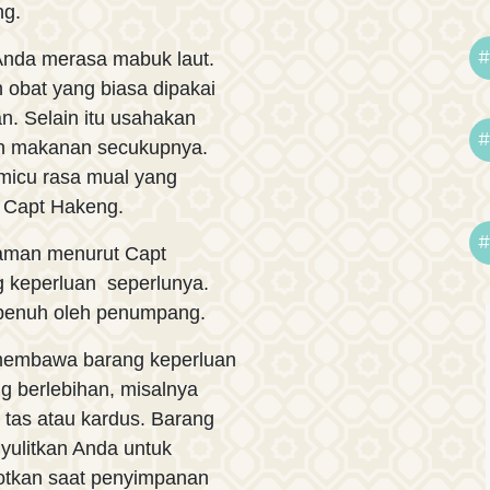
ng.
#
Anda merasa mabuk laut.
 obat yang biasa dipakai
n. Selain itu usahakan
#
an makanan secukupnya.
micu rasa mual yang
s Capt Hakeng.
#
nyaman menurut Capt
keperluan seperlunya.
n penuh oleh penumpang.
membawa barang keperluan
g berlebihan, misalnya
as atau kardus. Barang
yulitkan Anda untuk
otkan saat penyimpanan