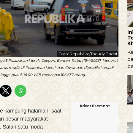
I
Te
K
Ke
Foto: Republika/Thoudy Badai
ba
a 5 Pelabuhan Merak, Cilegon, Banten, Rabu (19/4/2023). Menurut
pe
 arus mudik di Pelabuhan Merak dan Ciwandan diprediksi terjadi
hingga pukul 06.00 WIB mencapai 106.637 orang.
Advertisement
e kampung halaman saat
ian besar masyarakat
i. Salah satu moda