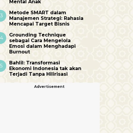
Mental Anak
Metode SMART dalam
3
Manajemen Strategi: Rahasia
Mencapai Target Bisnis
Grounding Technique
4
sebagai Cara Mengelola
Emosi dalam Menghadapi
Burnout
Bahlil: Transformasi
5
Ekonomi Indonesia tak akan
Terjadi Tanpa Hilirisasi
Advertisement