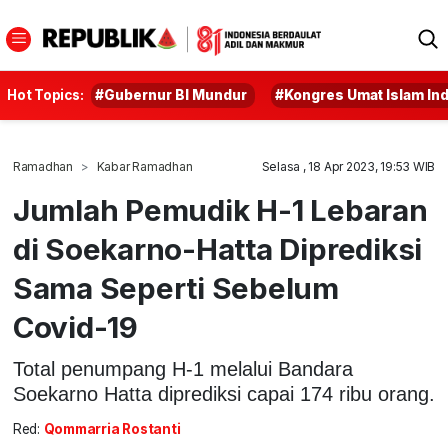
Hot Topics:
#Gubernur BI Mundur
#Kongres Umat Islam In
Ramadhan
Kabar Ramadhan
Selasa , 18 Apr 2023, 19:53 WIB
Jumlah Pemudik H-1 Lebaran
di Soekarno-Hatta Diprediksi
Sama Seperti Sebelum
Covid-19
Total penumpang H-1 melalui Bandara
Soekarno Hatta diprediksi capai 174 ribu orang.
Red:
Qommarria Rostanti