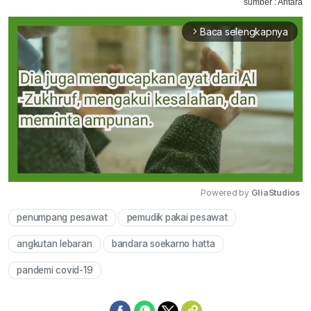
sumber : Antara
Baca selengkapnya
arrow_forward_ios
Powered by 
GliaStudios
penumpang pesawat
pemudik pakai pesawat
Mute
angkutan lebaran
bandara soekarno hatta
pandemi covid-19