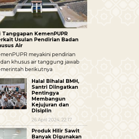
ni Tanggapan KemenPUPR
rkait Usulan Pendirian Badan
husus Air
menPUPR meyakini pendirian
dan khusus air tanggung jawab
merintah berikutnya
Halal Bihalal BMH,
Santri Diingatkan
Pentingya
Membangun
Kejujuran dan
Disiplin
26 April 2024, 22:17
Produk Hilir Sawit
Banyak Digunakan