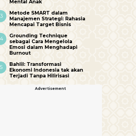
Mental Anak
Metode SMART dalam
3
Manajemen Strategi: Rahasia
Mencapai Target Bisnis
Grounding Technique
4
sebagai Cara Mengelola
Emosi dalam Menghadapi
Burnout
Bahlil: Transformasi
5
Ekonomi Indonesia tak akan
Terjadi Tanpa Hilirisasi
Advertisement