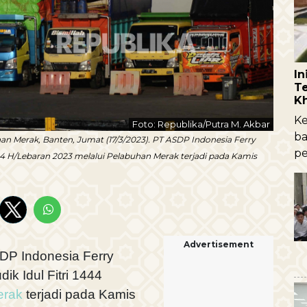
I
Te
K
Ke
Foto: Republika/Putra M. Akbar
ba
n Merak, Banten, Jumat (17/3/2023). PT ASDP Indonesia Ferry
pe
44 H/Lebaran 2023 melalui Pelabuhan Merak terjadi pada Kamis
Advertisement
DP Indonesia Ferry
k Idul Fitri 1444
erak
terjadi pada Kamis