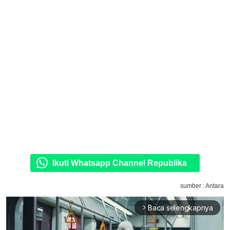
Ikuti Whatsapp Channel Republika
sumber : Antara
Baca selengkapnya
arrow_forward_ios