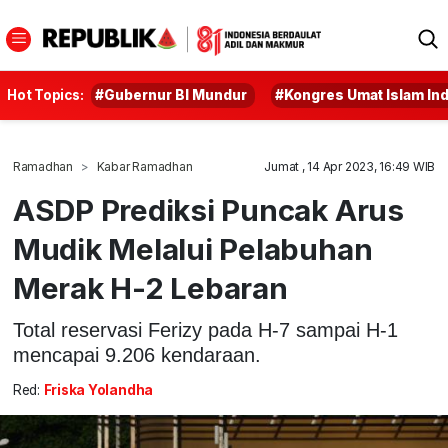
Hot Topics:
#Gubernur BI Mundur
#Kongres Umat Islam In
Ramadhan
Kabar Ramadhan
Jumat , 14 Apr 2023, 16:49 WIB
ASDP Prediksi Puncak Arus
Mudik Melalui Pelabuhan
Merak H-2 Lebaran
Total reservasi Ferizy pada H-7 sampai H-1
mencapai 9.206 kendaraan.
Red:
Friska Yolandha