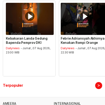
Kebakaran Landa Gedung
Febrie Adriansyah Akhirnya
Bapenda Pemprov DKI
Kenakan Rompi Orange
Dailynews
- Jumat , 07 Aug 2026,
Dailynews
- Jumat , 07 Aug 2026
23:00 WIB
22:30 WIB
>
Terpopuler
AMEERA
INTERNASIONAL