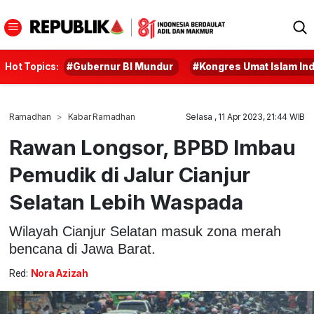
Hot Topics:
#Gubernur BI Mundur
#Kongres Umat Islam In
Ramadhan
Kabar Ramadhan
Selasa , 11 Apr 2023, 21:44 WIB
Rawan Longsor, BPBD Imbau
Pemudik di Jalur Cianjur
Selatan Lebih Waspada
Wilayah Cianjur Selatan masuk zona merah
bencana di Jawa Barat.
Red:
Nora Azizah