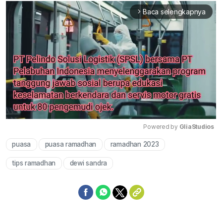
Baca selengkapnya
arrow_forward_ios
Powered by 
GliaStudios
puasa
puasa ramadhan
ramadhan 2023
Mute
tips ramadhan
dewi sandra