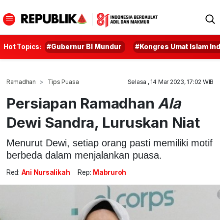
Hot Topics:
#Gubernur BI Mundur
#Kongres Umat Islam In
Ramadhan
Tips Puasa
Selasa , 14 Mar 2023, 17:02 WIB
Persiapan Ramadhan
Ala
Dewi Sandra, Luruskan Niat
Menurut Dewi, setiap orang pasti memiliki motif
berbeda dalam menjalankan puasa.
Red:
Ani Nursalikah
Rep:
Mabruroh