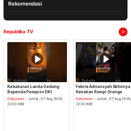
Rekomendasi
>
Republika TV
Kebakaran Landa Gedung
Febrie Adriansyah Akhirnya
Bapenda Pemprov DKI
Kenakan Rompi Orange
Dailynews
- Jumat , 07 Aug 2026,
Dailynews
- Jumat , 07 Aug 2026
23:00 WIB
22:30 WIB