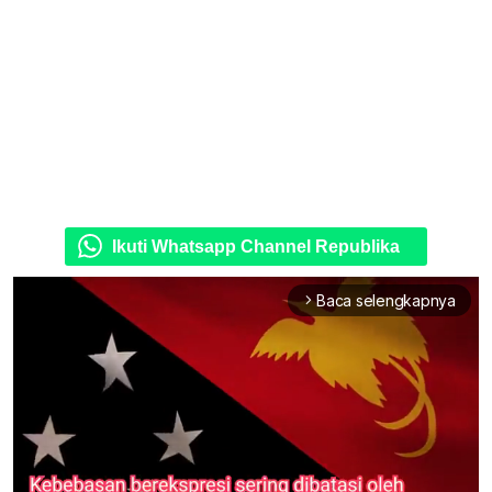
Ikuti Whatsapp Channel Republika
Baca selengkapnya
arrow_forward_ios