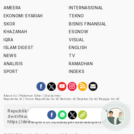
AMEERA
INTERNASIONAL
EKONOMI SYARIAH
TEKNO
SKOR
BISNIS FINANSIAL
KHAZANAH
ESGNOW
IQRA
VISUAL
ISLAM DIGEST
ENGLISH
NEWS
TV
ANALISIS
RAMADHAN
SPORT
INDEKS
About Us
|
Pedoman Siber
|
Disclaimer
Republika.id
|
Ihram.republika.co.id
|
Retizen.id
|
Rejabar.co.id
|
Rejogja.co.id
|
Republika telah diverifikasi oleh Dewan Pers
Sertifikat Nomor 1058/DP-Verifikasi/K/XII/2022
https://dewanpers.or.id/data/perusahaanpers
Ask me!