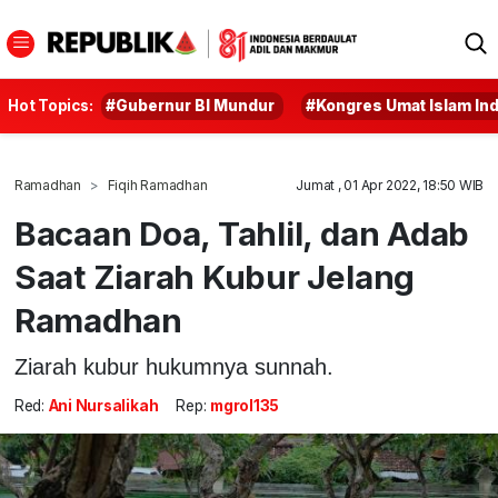
Hot Topics:
#Gubernur BI Mundur
#Kongres Umat Islam In
Ramadhan
Fiqih Ramadhan
Jumat , 01 Apr 2022, 18:50 WIB
Bacaan Doa, Tahlil, dan Adab
Saat Ziarah Kubur Jelang
Ramadhan
Ziarah kubur hukumnya sunnah.
Red:
Ani Nursalikah
Rep:
mgrol135