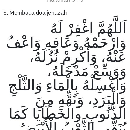
5. Membaca doa jenazah
اَللَّهُمَّ اغْفِرْ لَهُ
وَارْحَمْهُ وَعَافِهِ وَاعْفُ
عَنْهُ، وَأَكْرِمْ نُزُلَهُ،
وَوَسِّعْ مَدْخَلَهُ،
وَاغْسِلْهُ بِالْمَاءِ وَالثَّلْجِ
وَالْبَرَدِ، وَنَقِّهِ مِنَ
الذُّنُوبِ والْخَطَايَا كَمَا
يُنَقَّى الثَّوْبُ الْأَبْيَضُ