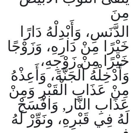
مِنَ
الدَّنَسِ، وَأَبْدِلْهُ دَارًا
خَيْرًا مِنْ دَارِهِ، وَزَوْجًا
خَيْرًا مِنْ زَوْجِهِ،
وَأَدْخِلْهُ الْجَنَّةَ، وَأَعِذْهُ
مِنْ عَذَابِ الْقَبْرِ وَمِنْ
عَذَابِ النَّار, وَافْسَحْ
لَهُ فِي قَبْرِهِ، ونَوِّرْ لَهُ