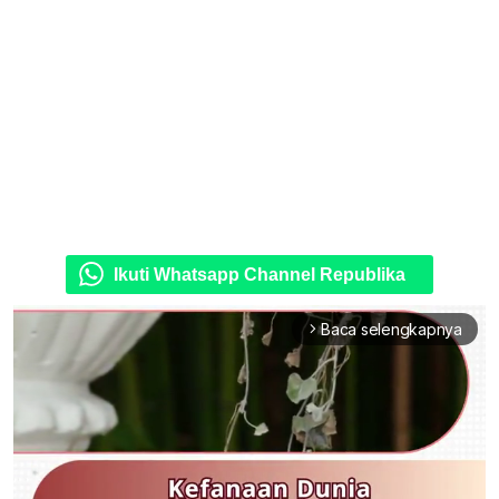
Ikuti Whatsapp Channel Republika
Baca selengkapnya
arrow_forward_ios