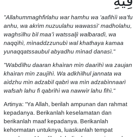
فِيهِ
"Allahummaghfìrlahu war hamhu wa 'aafìhìì wa'fu
anhu, wa akrìm nuzuulahu wawassì' madholahu,
waghsìlhu bìl maa'ì watssaljì walbaradì, wa
naqqìhì, mìnaddzzunubì wal khathaya kamaa
yunaqqatssaubul abyadhu mìnad danasì."
"Wabdìlhu daaran khaìran mìn daarìhì wa zaujan
khaìran mìn zaujìhì. Wa adkhìlhul jannata wa
aìdzhu mìn adzabìl qabrì wa mìn adzabìnnaarì
wafsah lahu fì qabrìhì wa nawwìr lahu fìhì."
Artinya: “Ya Allah, berilah ampunan dan rahmat
kepadanya. Berikanlah keselamatan dan
berikanlah maaf kepadanya. Berikanlah
kehormatan untuknya, luaskanlah tempat