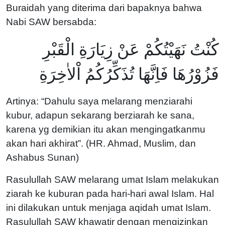
Buraidah yang diterima dari bapaknya bahwa
Nabi SAW bersabda:
كُنْتُ نَهَيْتُكُمْ عَنْ زِيَارَةِ الْقَبْرِ
فَزُوْرُهَا فَاِنَّهَا تُذَكِّرُكُمُ اْلاٰخِرَةِ
Artinya: “Dahulu saya melarang menziarahi
kubur, adapun sekarang berziarah ke sana,
karena yg demikian itu akan mengingatkanmu
akan hari akhirat”. (HR. Ahmad, Muslim, dan
Ashabus Sunan)
Rasulullah SAW melarang umat Islam melakukan
ziarah ke kuburan pada hari-hari awal Islam. Hal
ini dilakukan untuk menjaga aqidah umat Islam.
Rasulullah SAW khawatir dengan mengizinkan