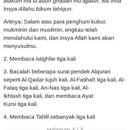
atakum ma tu'adun ghadan mu'ajjalun, wa ìnna
ìnsya-Allahu bìkum lahìqun.
Artinya: Salam atas para penghuni kubur,
mukminin dan muslimin, engkau telah
mendahului kami, dan insya Allah kami akan
menyusulmu.
2. Membaca istighfar tiga kali
3. Bacalah beberapa surat pendek Alquran
seperti Al-Qadar tujuh kali, Al-Fatihah
tiga
kali, Al-
Falaq
tiga
kali, An-Nas
tiga
kali, Al-
Ikhlash
tiga
kali, dan membaca Ayat
Kursi
tiga
kali.
4. Membaca Tahlil sebanyak
tiga
kali
Halaman 3 / 3