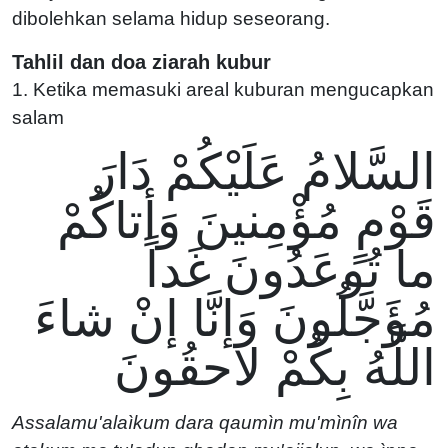
dibolehkan selama hidup seseorang.
Tahlil dan doa ziarah kubur
1. Ketika memasuki areal kuburan mengucapkan
salam
السَّلامُ عَلَيْكُمْ دَارَ
قَوْمٍ مُؤْمِنينَ وَأتاكُمْ
ما تُوعَدُونَ غَداً
مُؤَجَّلُونَ وَإنَّا إنْ شاءَ
اللَّهُ بِكُمْ لاحقُونَ
Assalamu'alaìkum dara qaumìn mu'mìnîn wa