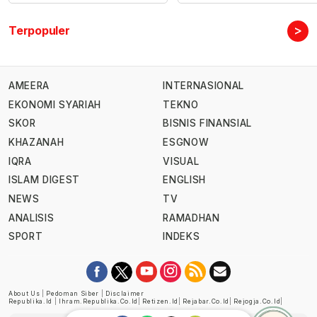
>
Terpopuler
AMEERA
INTERNASIONAL
EKONOMI SYARIAH
TEKNO
SKOR
BISNIS FINANSIAL
KHAZANAH
ESGNOW
IQRA
VISUAL
ISLAM DIGEST
ENGLISH
NEWS
TV
ANALISIS
RAMADHAN
SPORT
INDEKS
About Us
|
Pedoman Siber
|
Disclaimer
Republika.id
|
Ihram.republika.co.id
|
Retizen.id
|
Rejabar.co.id
|
Rejogja.co.id
|