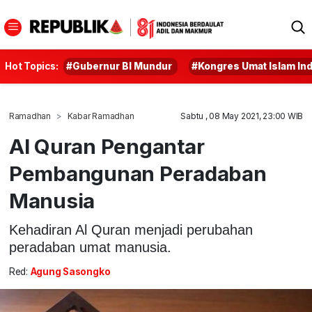
Hot Topics:
#Gubernur BI Mundur
#Kongres Umat Islam In
Ramadhan
Kabar Ramadhan
Sabtu , 08 May 2021, 23:00 WIB
Al Quran Pengantar
Pembangunan Peradaban
Manusia
Kehadiran Al Quran menjadi perubahan
peradaban umat manusia.
Red:
Agung Sasongko