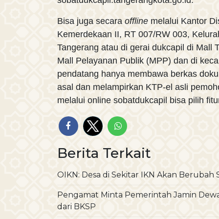
sobatdukcapil.tangerangkota.go.id.
Bisa juga secara
offline
melalui Kantor Dis
Kemerdekaan II, RT 007/RW 003, Kelur
Tangerang atau di gerai dukcapil di Mall T
Mall Pelayanan Publik (MPP) dan di kec
pendatang hanya membawa berkas doku
asal dan melampirkan KTP-el asli pemoh
melalui online sobatdukcapil bisa pilih fit
Berita Terkait
OIKN: Desa di Sekitar IKN Akan Berubah S
Pengamat Minta Pemerintah Jamin Dewan
dari BKSP