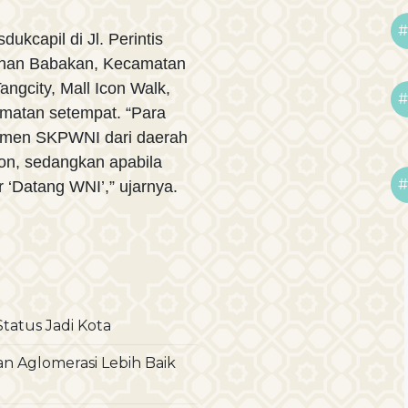
#
dukcapil di Jl. Perintis
ahan Babakan, Kecamatan
angcity, Mall Icon Walk,
#
amatan setempat. “Para
men SKPWNI dari daerah
on, sedangkan apabila
#
ur ‘Datang WNI’,” ujarnya.
tatus Jadi Kota
 Aglomerasi Lebih Baik