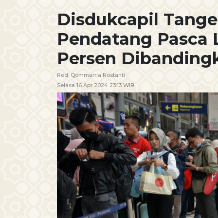
Disdukcapil Tange
Pendatang Pasca 
Persen Dibanding
Red:
Qommarria Rostanti
Selasa 16 Apr 2024 23:13 WIB