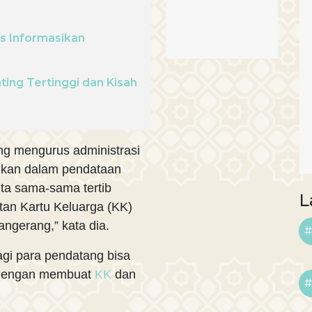
s Informasikan
ting Tertinggi dan Kisah
g mengurus administrasi
kan dalam pendataan
ta sama-sama tertib
L
an Kartu Keluarga (KK)
angerang,” kata dia.
#
agi para pendatang bisa
 dengan membuat
KK
dan
#