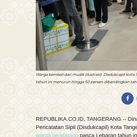
Warga kembali dari mudik (ilustrasi). Disdukcapil K
tahun ini menurun hingga 50 persen dibandingkan tahu
REPUBLIKA.CO.ID, TANGERANG -- Din
Pencatatan Sipil (Disdukcapil) Kota Tan
warga pendatang
pasca Lebaran tahun i