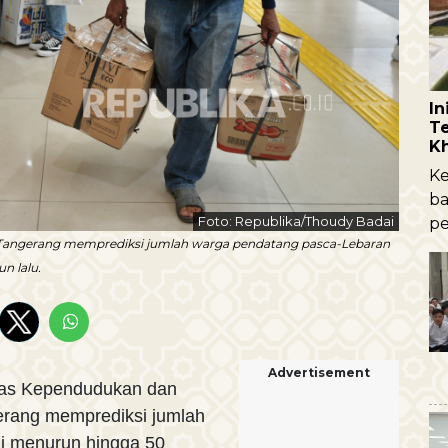
I
Te
K
Ke
ba
Foto: Republika/Thoudy Badai
pe
ota Tangerang memprediksi jumlah warga pendatang pasca-Lebaran
n lalu.
Advertisement
as Kependudukan dan
gerang memprediksi jumlah
ni menurun hingga 50