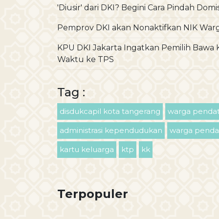
'Diusir' dari DKI? Begini Cara Pindah Domi
Pemprov DKI akan Nonaktifkan NIK Warga
KPU DKI Jakarta Ingatkan Pemilih Bawa
Waktu ke TPS
Tag :
disdukcapil kota tangerang
warga penda
administrasi kependudukan
warga penda
kartu keluarga
ktp
kk
Terpopuler