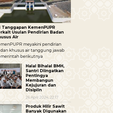
ni Tanggapan KemenPUPR
rkait Usulan Pendirian Badan
husus Air
menPUPR meyakini pendirian
dan khusus air tanggung jawab
merintah berikutnya
Halal Bihalal BMH,
Santri Diingatkan
Pentingya
Membangun
Kejujuran dan
Disiplin
26 April 2024, 22:17
Produk Hilir Sawit
Banyak Digunakan