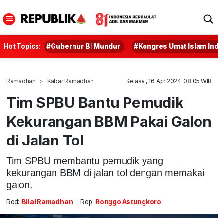
Hot Topics:
#Gubernur BI Mundur
#Kongres Umat Islam In
Ramadhan
Kabar Ramadhan
Selasa , 16 Apr 2024, 08:05 WIB
Tim SPBU Bantu Pemudik
Kekurangan BBM Pakai Galon
di Jalan Tol
Tim SPBU membantu pemudik yang
kekurangan BBM di jalan tol dengan memakai
galon.
Red:
Bilal Ramadhan
Rep:
Ronggo Astungkoro