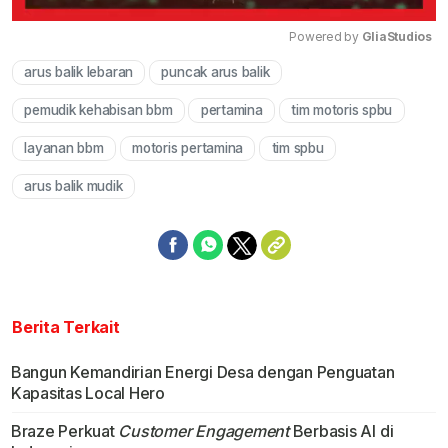
Powered by 
GliaStudios
arus balik lebaran
puncak arus balik
Mute
pemudik kehabisan bbm
pertamina
tim motoris spbu
layanan bbm
motoris pertamina
tim spbu
arus balik mudik
Berita Terkait
Bangun Kemandirian Energi Desa dengan Penguatan
Kapasitas Local Hero
Braze Perkuat
Customer Engagement
Berbasis AI di