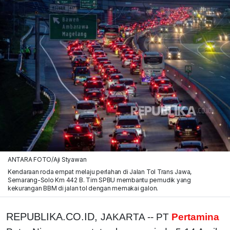
ANTARA FOTO/Aji Styawan
Kendaraan roda empat melaju perlahan di Jalan Tol Trans Jawa,
Semarang-Solo Km 442 B. Tim SPBU membantu pemudik yang
kekurangan BBM di jalan tol dengan memakai galon.
REPUBLIKA.CO.ID,
JAKARTA -- PT
Pertamina