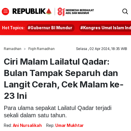
Hot Topics:
#Gubernur BI Mundur
#Kongres Umat Islam In
Ramadhan
Fiqih Ramadhan
Selasa , 02 Apr 2024, 18:35 WIB
Ciri Malam Lailatul Qadar:
Bulan Tampak Separuh dan
Langit Cerah, Cek Malam ke-
23 Ini
Para ulama sepakat Lailatul Qadar terjadi
sekali dalam satu tahun.
Red:
Ani Nursalikah
Rep:
Umar Mukhtar