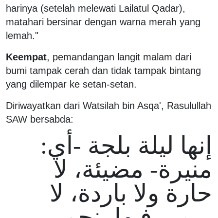
harinya (setelah melewati Lailatul Qadar),
matahari bersinar dengan warna merah yang
lemah."
Keempat
, pemandangan langit malam dari
bumi tampak cerah dan tidak tampak bintang
yang dilempar ke setan-setan.
Diriwayatkan dari Watsilah bin Asqa', Rasulullah
SAW bersabda:
إنها ليلة بلجة -أي:
منيرة- مضيئة، لا
حارة ولا باردة، لا
يرمى فيها بنجم