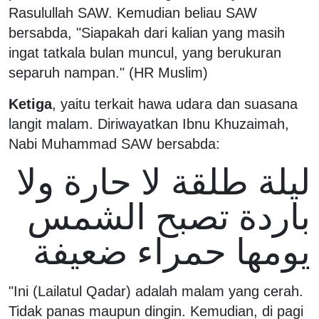
Rasulullah SAW. Kemudian beliau SAW
bersabda, "Siapakah dari kalian yang masih
ingat tatkala bulan muncul, yang berukuran
separuh nampan." (HR Muslim)
Ketiga
, yaitu terkait hawa udara dan suasana
langit malam. Diriwayatkan Ibnu Khuzaimah,
Nabi Muhammad SAW bersabda:
ليلة طلقة لا حارة ولا
باردة تصبح الشمس
يومها حمراء ضعيفة
"Ini (Lailatul Qadar) adalah malam yang cerah.
Tidak panas maupun dingin. Kemudian, di pagi