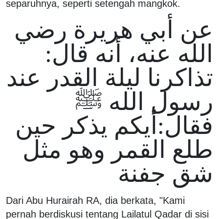
separuhnya, seperti setengah mangkok.
عن أبي هريرة رضي
الله عنه، أنه قال:
تذاكرنا ليلة القدر عند
رسول الله ﷺ
فقال:أيكم يذكر حين
طلع القمر وهو مثل
شق جفنة
Dari Abu Hurairah RA, dia berkata, "Kami
pernah berdiskusi tentang Lailatul Qadar di sisi