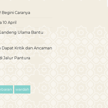
! Begini Caranya
 10 April
BI Gandeng Ulama Bantu
alah Dapat Kritik dan Ancaman
i Jalur Pantura
lebaran
wardah