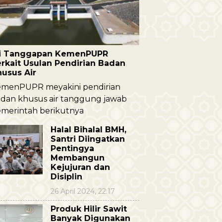
ni Tanggapan KemenPUPR
rkait Usulan Pendirian Badan
husus Air
menPUPR meyakini pendirian
dan khusus air tanggung jawab
merintah berikutnya
Halal Bihalal BMH,
Santri Diingatkan
Pentingya
Membangun
Kejujuran dan
Disiplin
26 April 2024, 22:17
Produk Hilir Sawit
Banyak Digunakan