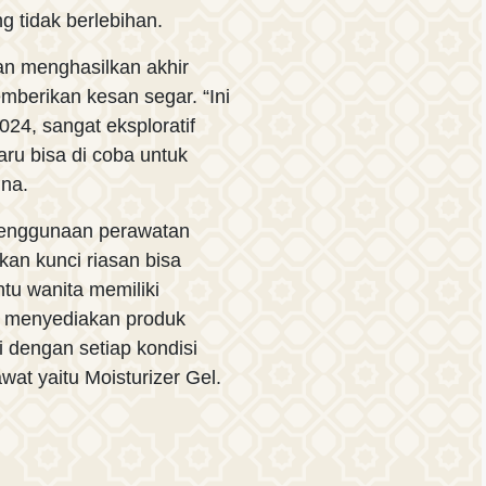
 tidak berlebihan.
an menghasilkan akhir
emberikan kesan segar. “Ini
24, sangat eksploratif
ru bisa di coba untuk
ina.
penggunaan perawatan
an kunci riasan bisa
tu wanita memiliki
h menyediakan produk
 dengan setiap kondisi
awat yaitu Moisturizer Gel.