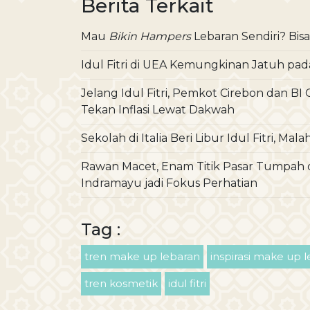
Berita Terkait
Mau
Bikin Hampers
Lebaran Sendiri? Bisa
Idul Fitri di UEA Kemungkinan Jatuh pada
Jelang Idul Fitri, Pemkot Cirebon dan 
Tekan Inflasi Lewat Dakwah
Sekolah di Italia Beri Libur Idul Fitri, M
Rawan Macet, Enam Titik Pasar Tumpah d
Indramayu jadi Fokus Perhatian
Tag :
tren make up lebaran
inspirasi make up 
tren kosmetik
idul fitri