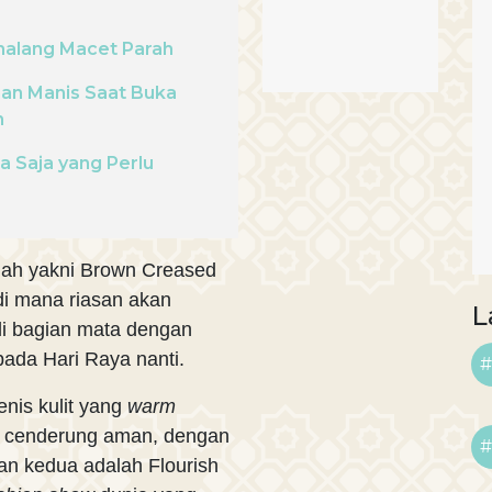
halang Macet Parah
an Manis Saat Buka
n
a Saja yang Perlu
rdah yakni Brown Creased
 di mana riasan akan
L
 di bagian mata dengan
pada Hari Raya nanti.
#
enis kulit yang
warm
a cenderung aman, dengan
#
lan kedua adalah Flourish