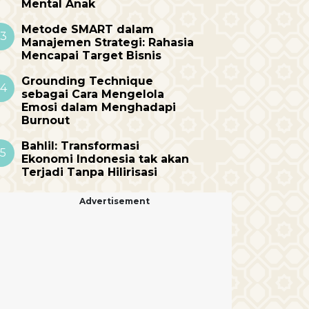
Mental Anak
Metode SMART dalam
3
Manajemen Strategi: Rahasia
Mencapai Target Bisnis
Grounding Technique
4
sebagai Cara Mengelola
Emosi dalam Menghadapi
Burnout
Bahlil: Transformasi
5
Ekonomi Indonesia tak akan
Terjadi Tanpa Hilirisasi
Advertisement