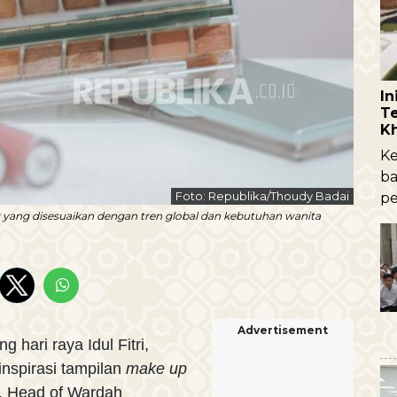
I
Te
K
Ke
ba
Foto: Republika/Thoudy Badai
pe
 yang disesuaikan dengan tren global dan kebutuhan wanita
Advertisement
ari raya Idul Fitri,
nspirasi tampilan
make up
a. Head of Wardah