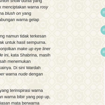
shion show
dunia yang
uk menciptakan warna
rosy
#
rna
blush on
yang
gabungan warna gelap
#
ing namun tidak terkesan
ak untuk hasil sempurna.
nonjolkan
make up eye liner
#
de
ini, kata Shabrina, masih
usah menemukan
ainya. Di sini Wardah
ner
warna
nude
dengan
yang terinspirasi warna
n warna bibir yang pop up,
riasan mata berwarna