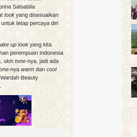
rina Salsabila
at
look
yang disesuaikan
untuk tetap percaya diri
ake up look
yang kita
uhan perempuan Indonesia
a,
skin tone
-nya, jadi ada
tone
-nya
warm
dan
cool
a Wardah Beauty
.