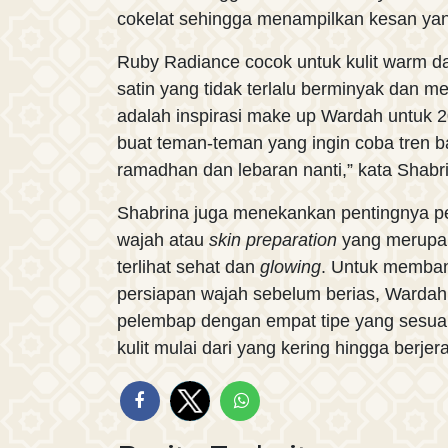
cokelat sehingga menampilkan kesan yang
Ruby Radiance cocok untuk kulit warm d
satin yang tidak terlalu berminyak dan m
adalah inspirasi make up Wardah untuk 20
buat teman-teman yang ingin coba tren ba
ramadhan dan lebaran nanti,” kata Shabr
Shabrina juga menekankan pentingnya 
wajah atau
skin preparation
yang merupak
terlihat sehat dan
glowing
. Untuk memban
persiapan wajah sebelum berias, Warda
pelembap dengan empat tipe yang sesuai
kulit mulai dari yang kering hingga berjer