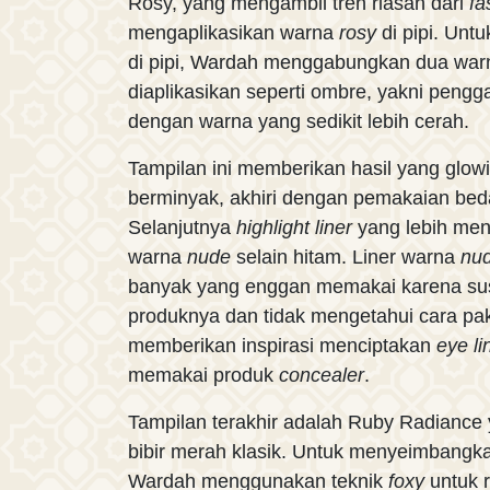
Rosy, yang mengambil tren riasan dari
fa
mengaplikasikan warna
rosy
di pipi. Unt
di pipi, Wardah menggabungkan dua wa
diaplikasikan seperti ombre, yakni peng
dengan warna yang sedikit lebih cerah.
Tampilan ini memberikan hasil yang glow
berminyak, akhiri dengan pemakaian bed
Selanjutnya
highlight liner
yang lebih me
warna
nude
selain hitam. Liner warna
nu
banyak yang enggan memakai karena s
produknya dan tidak mengetahui cara pak
memberikan inspirasi menciptakan
eye li
memakai produk
concealer
.
Tampilan terakhir adalah Ruby Radiance 
bibir merah klasik. Untuk menyeimbangka
Wardah menggunakan teknik
foxy
untuk 