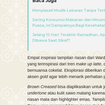
Baca Juga
Menyiasati Mudik Lebaran Tanpa Ter
Sering Konsumsi Makanan dan Minum
Puasa, Ini Dampaknya Bagi Kesehata
Jelang 10 Hari Terakhir Ramadhan, Ap
Dibawa Saat Itikaf?
Empat inspirasi tampilan riasan dari Wa
yang terinspirasi dari tren
make up latte
,
bernuansa cokelat. Eksplorasi diberikan
aksen
gold
agar lebih menarik perhatian 
Brown Creased
bisa diaplikasikan untuk j
undertone
atau kulit sawo matang karen
riasan mata dan highlighter emas. Tampi