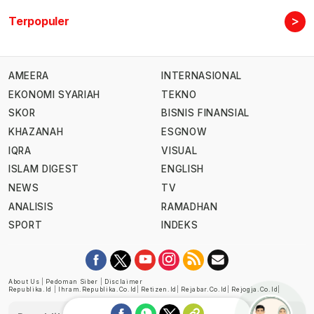
>
Terpopuler
AMEERA
INTERNASIONAL
EKONOMI SYARIAH
TEKNO
SKOR
BISNIS FINANSIAL
KHAZANAH
ESGNOW
IQRA
VISUAL
ISLAM DIGEST
ENGLISH
NEWS
TV
ANALISIS
RAMADHAN
SPORT
INDEKS
About Us
|
Pedoman Siber
|
Disclaimer
Republika.id
|
Ihram.republika.co.id
|
Retizen.id
|
Rejabar.co.id
|
Rejogja.co.id
|