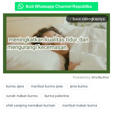
Ikuti Whatsapp Channel Republika
Baca selengkapnya
arrow_forward_ios
Powered by 
GliaStudios
kurma ajwa
manfaat kurma ajwa
jenis kurma
Mute
sunah makan kurma
kurma palestina
efek samping memakan kurman
manfaat makan kurma