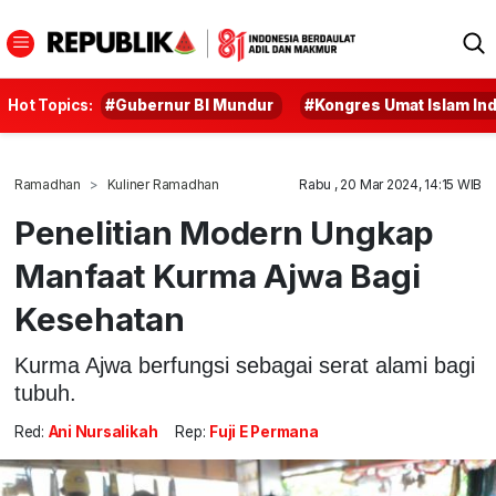
Hot Topics:
#Gubernur BI Mundur
#Kongres Umat Islam In
Ramadhan
Kuliner Ramadhan
Rabu , 20 Mar 2024, 14:15 WIB
Penelitian Modern Ungkap
Manfaat Kurma Ajwa Bagi
Kesehatan
Kurma Ajwa berfungsi sebagai serat alami bagi
tubuh.
Red:
Ani Nursalikah
Rep:
Fuji E Permana