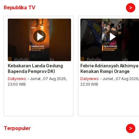
>
Republika TV
Kebakaran Landa Gedung
Febrie Adriansyah Akhirnya
Bapenda Pemprov DKI
Kenakan Rompi Orange
Dailynews
- Jumat , 07 Aug 2026,
Dailynews
- Jumat , 07 Aug 2026
23:00 WIB
22:30 WIB
>
Terpopuler