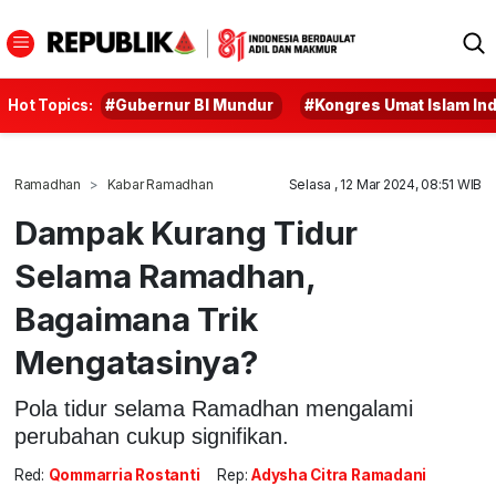
Hot Topics:
#Gubernur BI Mundur
#Kongres Umat Islam In
Ramadhan
Kabar Ramadhan
Selasa , 12 Mar 2024, 08:51 WIB
Dampak Kurang Tidur
Selama Ramadhan,
Bagaimana Trik
Mengatasinya?
Pola tidur selama Ramadhan mengalami
perubahan cukup signifikan.
Red:
Qommarria Rostanti
Rep:
Adysha Citra Ramadani