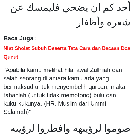
أحد كم ان يضحي فليمسك عن
شعره وأظفار
Baca Juga :
Niat Sholat Subuh Beserta Tata Cara dan Bacaan Doa
Qunut
"Apabila kamu melihat hilal awal Zulhijah dan
salah seorang di antara kamu ada yang
bermaksud untuk menyembelih qurban, maka
tahanlah (untuk tidak memotong) bulu dan
kuku-kukunya. (HR. Muslim dari Ummi
Salamah)"
صوموا لرؤيتهه وافطروا لرؤيته