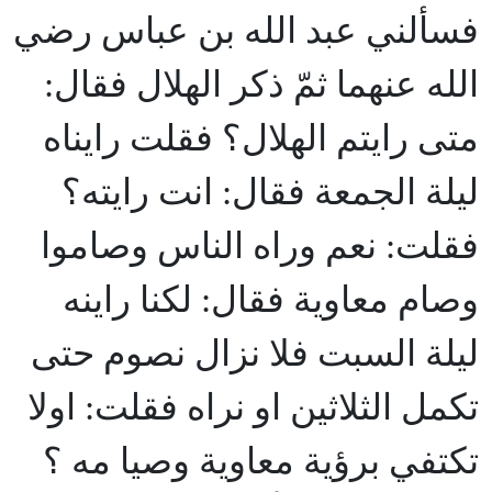
فسألني عبد الله بن عباس رضي
الله عنهما ثمّ ذكر الهلال فقال:
متى رايتم الهلال؟ فقلت رايناه
ليلة الجمعة فقال: انت رايته؟
فقلت: نعم وراه الناس وصاموا
وصام معاوية فقال: لكنا راينه
ليلة السبت فلا نزال نصوم حتى
تكمل الثلاثين او نراه فقلت: اولا
تكتفي برؤية معاوية وصيا مه ؟