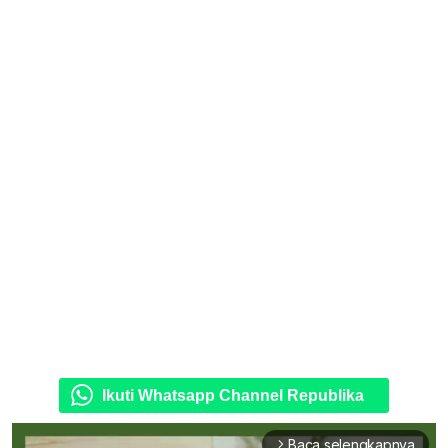
Ikuti Whatsapp Channel Republika
Baca selengkapnya
arrow_forward_ios