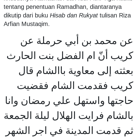
tentang penentuan Ramadhan, diantaranya
dikutip dari buku
Hisab dan Rukyat
tulisan Riza
Arfian Mustaqim.
عن محمد بن أبي حرملة عن
كريب أنّ ام الفضل بنت الحارث
بعثته إلى معاوية باالشام قال
كريب فقدمت الشام فقضيت
حاجتها واستهل علي رمضان وانا
بالشام فرايت الهلال ليلة الجمعة
ثم قدمت المدينة في اجر الشهر