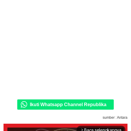
Ikuti Whatsapp Channel Republika
sumber : Antara
Baca selengkapnya
arrow_forward_ios