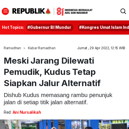
Hot Topics:
#Gubernur BI Mundur
#Kongres Umat Islam In
Ramadhan
Kabar Ramadhan
Jumat , 29 Apr 2022, 12:15 WIB
Meski Jarang Dilewati
Pemudik, Kudus Tetap
Siapkan Jalur Alternatif
Dishub Kudus memasang rambu penunjuk
jalan di setiap titik jalan alternatif.
Red:
Ani Nursalikah