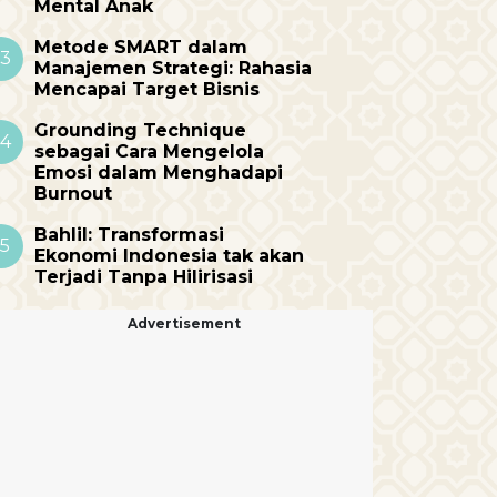
Mental Anak
Metode SMART dalam
3
Manajemen Strategi: Rahasia
Mencapai Target Bisnis
Grounding Technique
4
sebagai Cara Mengelola
Emosi dalam Menghadapi
Burnout
Bahlil: Transformasi
5
Ekonomi Indonesia tak akan
Terjadi Tanpa Hilirisasi
Advertisement