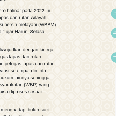
o halinar pada 2022 ini
#
apas dan rutan wilayah
asi bersih melayani (WBBM)
," ujar Harun, Selasa
#
diwujudkan dengan kinerja
gas lapas dan rutan.
#
ar' petugas lapas dan rutan
vinsi setempat diminta
 hukum lainnya sehingga
asyarakatan (WBP) yang
isa diproses sesuai
n menghadapi bulan suci