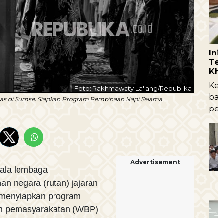
I
Te
K
Ke
Foto: Rakhmawaty La'lang/Republika
ba
pas di Sumsel Siapkan Program Pembinaan Napi Selama
pe
Advertisement
ala lembaga
n negara (rutan) jajaran
menyiapkan program
an pemasyarakatan (WBP)