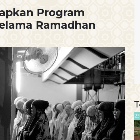
iapkan Program
Selama Ramadhan
T
23