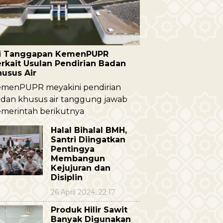
ni Tanggapan KemenPUPR
rkait Usulan Pendirian Badan
husus Air
menPUPR meyakini pendirian
dan khusus air tanggung jawab
merintah berikutnya
Halal Bihalal BMH,
Santri Diingatkan
Pentingya
Membangun
Kejujuran dan
Disiplin
26 April 2024, 22:17
Produk Hilir Sawit
Banyak Digunakan